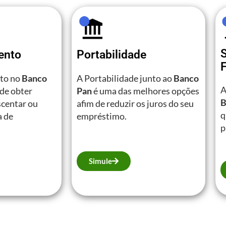
ento
Portabilidade
to no
Banco
A Portabilidade junto ao
Banco
A
de obter
Pan
é uma das melhores opções
B
scentar ou
afim de reduzir os juros do seu
q
a de
empréstimo.
p
Simule