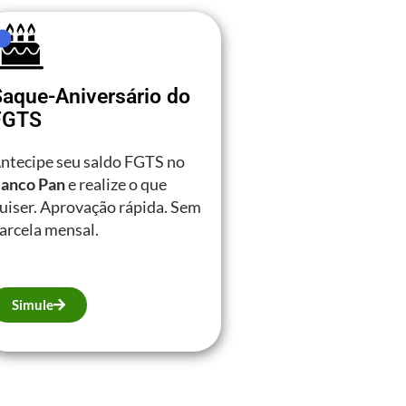
Saque-Aniversário do
FGTS
ntecipe seu saldo FGTS no
anco Pan
e realize o que
uiser. Aprovação rápida. Sem
arcela mensal.
Simule