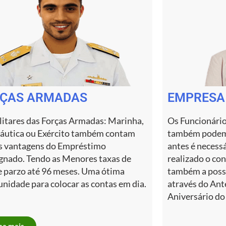
ÇAS ARMADAS
EMPRESA
litares das Forças Armadas: Marinha,
Os Funcionári
áutica ou Exército também contam
também podem 
s vantagens do Empréstimo
antes é necess
gnado. Tendo as Menores taxas de
realizado o co
e parzo até 96 meses. Uma ótima
também a possi
nidade para colocar as contas em dia.
através do Ant
Aniversário do
ba mais