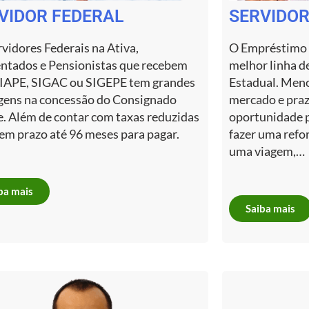
VIDOR FEDERAL
SERVIDOR
vidores Federais na Ativa,
O Empréstimo 
ntados e Pensionistas que recebem
melhor linha d
SIAPE, SIGAC ou SIGEPE tem grandes
Estadual. Meno
gens na concessão do Consignado
mercado e pra
e. Além de contar com taxas reduzidas
oportunidade p
em prazo até 96 meses para pagar.
fazer uma refo
uma viagem,…
ba mais
Saiba mais