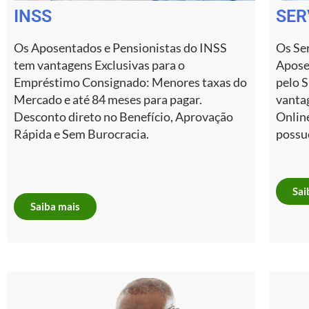
INSS
SER
Os Aposentados e Pensionistas do INSS
Os Ser
tem vantagens Exclusivas para o
Apose
Empréstimo Consignado: Menores taxas do
pelo 
Mercado e até 84 meses para pagar.
vanta
Desconto direto no Benefício, Aprovação
Onlin
Rápida e Sem Burocracia.
possu
Sai
Saiba mais