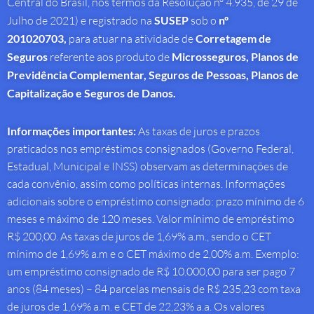
Central do Brasil, nos termos da Resolução nº 4.935, de 29 de
Julho de 2021) e registrado na
SUSEP
sob o
nº
201020703,
para atuar na atividade de
Corretagem de
Seguros
referente aos produto de
Microsseguros, Planos de
Previdência Complementar, Seguros de Pessoas, Planos de
Capitalização e Seguros de Danos.
Informações importantes:
As taxas de juros e prazos
praticados nos empréstimos consignados (Governo Federal,
Estadual, Municipal e INSS) observam as determinações de
cada convênio, assim como políticas internas. Informações
adicionais sobre o empréstimo consignado: prazo mínimo de 6
meses e máximo de 120 meses. Valor mínimo de empréstimo
R$ 200,00. As taxas de juros de 1,69% a.m., sendo o CET
mínimo de 1,69% a.m e o CET máximo de 2,00% a.m. Exemplo:
um empréstimo consignado de R$ 10.000,00 para ser pago 7
anos (84 meses) – 84 parcelas mensais de R$ 235,23 com taxa
de juros de 1,69% a.m. e CET de 22,23% a.a. Os valores