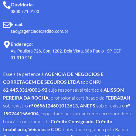
Ouvidoria:
0800 771 9100
Email:
sac@agenciadecredito.com.br
Endereço:
Av. Paulista 726, Conj 1202. Bela Vista, São Paulo - SP. CEP
01.310-910
Esse site pertence à
AGÊNCIA DE NEGÓCIOS E
CORRETAGEM DE SEGUROS LTDA
sob
CNPJ
62.445.331/0001-92
cujo responsável técnico é
ALISSON
PEREIRA DA ROCHA
,
profissional
certificado da
FEBRABAN
sob registro
nº 0656124601013613,
ANEPS
sob o registro
nº
1902441566004,
capacitado para atuar como correspondente
bancário nos ramos de
Crédito Consignado,
Crédito
Imobiliário, Veículos e CDC
( atividade regulada pelo Banco