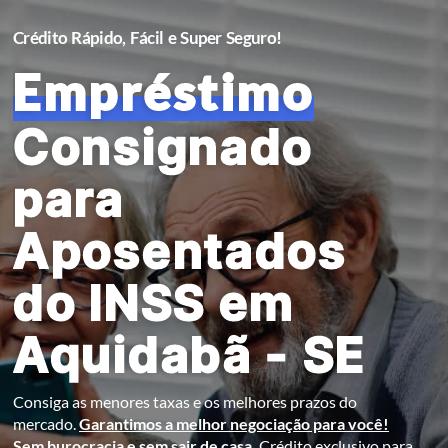
Crédito Rápido, Fácil e Super Seguro!
Empréstimo
Consignado
para
Aposentados
do INSS em
Aquidabã - SE
Consiga as menores taxas e os melhores prazos do
mercado.
Garantimos a melhor negociação para você!
Sem burocracia e sem sair de casa.
Crédito exclusivo para