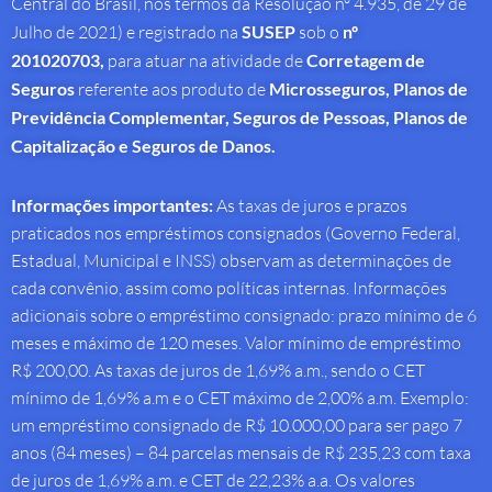
Central do Brasil, nos termos da Resolução nº 4.935, de 29 de
Julho de 2021) e registrado na
SUSEP
sob o
nº
201020703,
para atuar na atividade de
Corretagem de
Seguros
referente aos produto de
Microsseguros, Planos de
Previdência Complementar, Seguros de Pessoas, Planos de
Capitalização e Seguros de Danos.
Informações importantes:
As taxas de juros e prazos
praticados nos empréstimos consignados (Governo Federal,
Estadual, Municipal e INSS) observam as determinações de
cada convênio, assim como políticas internas. Informações
adicionais sobre o empréstimo consignado: prazo mínimo de 6
meses e máximo de 120 meses. Valor mínimo de empréstimo
R$ 200,00. As taxas de juros de 1,69% a.m., sendo o CET
mínimo de 1,69% a.m e o CET máximo de 2,00% a.m. Exemplo:
um empréstimo consignado de R$ 10.000,00 para ser pago 7
anos (84 meses) – 84 parcelas mensais de R$ 235,23 com taxa
de juros de 1,69% a.m. e CET de 22,23% a.a. Os valores