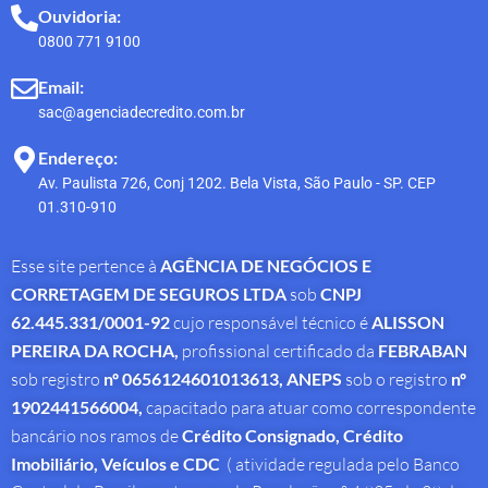
Ouvidoria:
0800 771 9100
Email:
sac@agenciadecredito.com.br
Endereço:
Av. Paulista 726, Conj 1202. Bela Vista, São Paulo - SP. CEP
01.310-910
Esse site pertence à
AGÊNCIA DE NEGÓCIOS E
CORRETAGEM DE SEGUROS LTDA
sob
CNPJ
62.445.331/0001-92
cujo responsável técnico é
ALISSON
PEREIRA DA ROCHA
,
profissional
certificado da
FEBRABAN
sob registro
nº 0656124601013613,
ANEPS
sob o registro
nº
1902441566004,
capacitado para atuar como correspondente
bancário nos ramos de
Crédito Consignado,
Crédito
Imobiliário, Veículos e CDC
( atividade regulada pelo Banco