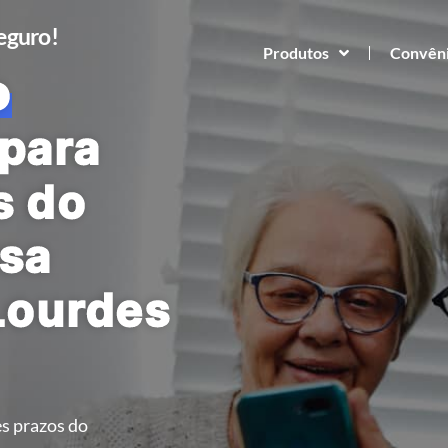
Seguro!
Produtos
Convên
o
para
s do
sa
Lourdes
s prazos do