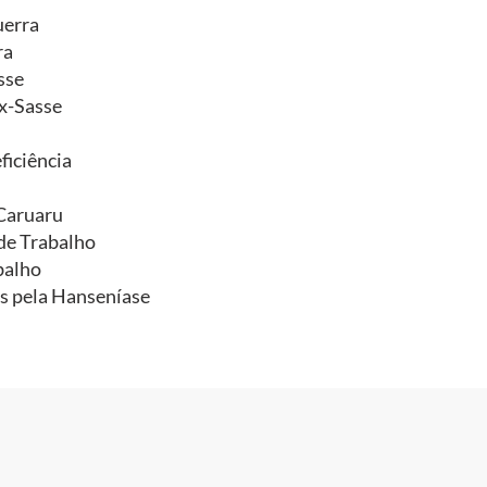
uerra
ra
sse
x-Sasse
ficiência
-Caruaru
de Trabalho
balho
as pela Hanseníase