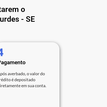
tarem o
urdes - SE
4
Pagamento
pós averbado, o valor do
rédito é depositado
iretamente em sua conta.