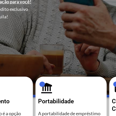
ação para você!
dito exclusivo
ila!
ento
Portabilidade
C
C
 é a opção
A portabilidade de empréstimo