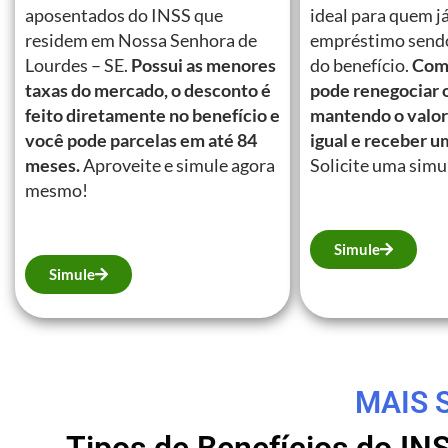
aposentados do INSS que
ideal para quem j
residem em Nossa Senhora de
empréstimo send
Lourdes – SE.
Possui as menores
do benefício.
Com 
taxas do mercado, o desconto é
pode renegociar 
feito diretamente no benefício e
mantendo o valor
você pode parcelas em até 84
igual e receber u
meses.
Aproveite e simule agora
Solicite uma simu
mesmo!
Simule
Simule
MAIS 
Tipos de Benefícios do IN