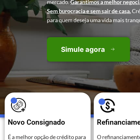
mercado.
Garantimos a melhor negoci
Sem burocracia e sem sair de casa.
Cré
para quem deseja uma vida mais tranqu
Simule agora
Novo Consignado
Refinanciam
É a melhor opção de crédito para
O refinanciamento