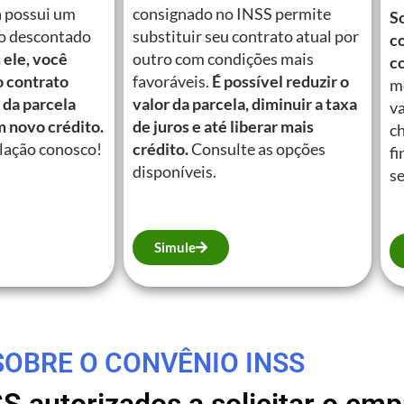
á possui um
consignado no INSS permite
So
o descontado
substituir seu contrato atual por
c
ele, você
outro com condições mais
c
o contrato
favoráveis.
É possível reduzir o
m
 da parcela
valor da parcela, diminuir a taxa
va
m novo crédito.
de juros e até liberar mais
c
lação conosco!
crédito.
Consulte as opções
fi
disponíveis.
se
Simule
SOBRE O CONVÊNIO INSS
SS autorizados a solicitar o e