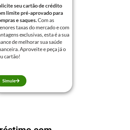
licite seu cartão de crédito
om limite pré-aprovado para
ompras e saques.
Com as
enores taxas do mercado e com
ntagens exclusivas, esta é a sua
hance de melhorar sua saúde
nanceira. Aproveite e peça já o
u cartão!
Simule
mpréstimo com