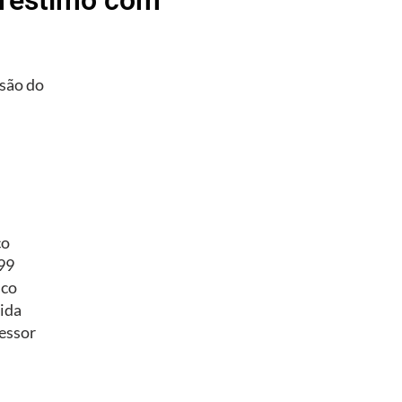
são do
co
/99
ico
ida
essor