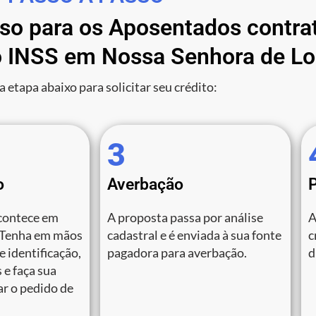
sso para os Aposentados contra
 INSS em Nossa Senhora de Lo
a etapa abaixo para solicitar seu crédito:
3
o
Averbação
contece em
A proposta passa por análise
A
 Tenha em mãos
cadastral e é enviada à sua fonte
c
 identificação,
pagadora para averbação.
d
 e faça sua
zar o pedido de