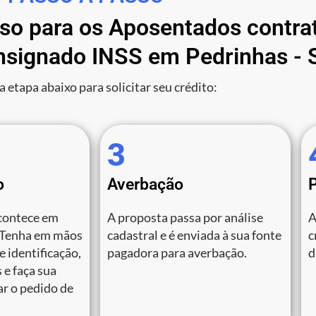
sso para os Aposentados contra
signado INSS em Pedrinhas - 
a etapa abaixo para solicitar seu crédito:
3
o
Averbação
contece em
A proposta passa por análise
A
 Tenha em mãos
cadastral e é enviada à sua fonte
c
 identificação,
pagadora para averbação.
d
 e faça sua
zar o pedido de