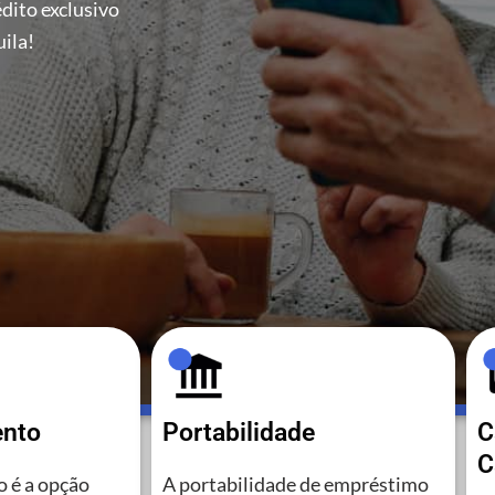
dito exclusivo
ila!
ento
Portabilidade
C
C
 é a opção
A portabilidade de empréstimo