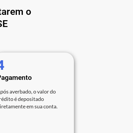
tarem o
SE
4
Pagamento
pós averbado, o valor do
rédito é depositado
iretamente em sua conta.