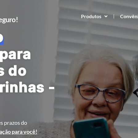
Produtos
Convên
Seguro!
o
para
s do
rinhas -
s prazos do
ação para você!