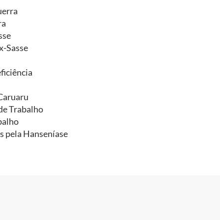
uerra
ra
sse
x-Sasse
ficiência
-Caruaru
de Trabalho
balho
as pela Hanseníase