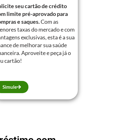
licite seu cartão de crédito
om limite pré-aprovado para
ompras e saques.
Com as
enores taxas do mercado e com
ntagens exclusivas, esta é a sua
hance de melhorar sua saúde
nanceira. Aproveite e peça já o
u cartão!
Simule
mpréstimo com