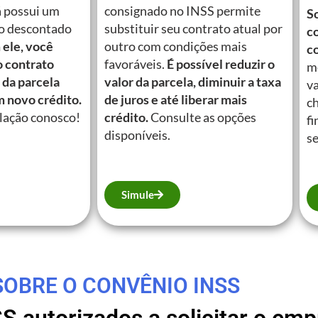
á possui um
consignado no INSS permite
So
o descontado
substituir seu contrato atual por
c
ele, você
outro com condições mais
c
o contrato
favoráveis.
É possível reduzir o
m
 da parcela
valor da parcela, diminuir a taxa
va
m novo crédito.
de juros e até liberar mais
c
lação conosco!
crédito.
Consulte as opções
fi
disponíveis.
se
Simule
SOBRE O CONVÊNIO INSS
SS autorizados a solicitar o e