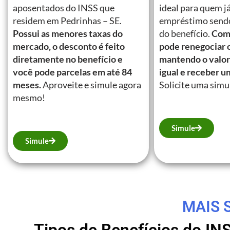
aposentados do INSS que
ideal para quem j
residem em Pedrinhas – SE.
empréstimo send
Possui as menores taxas do
do benefício.
Com 
mercado, o desconto é feito
pode renegociar 
diretamente no benefício e
mantendo o valor
você pode parcelas em até 84
igual e receber u
meses.
Aproveite e simule agora
Solicite uma simu
mesmo!
Simule
Simule
MAIS 
Tipos de Benefícios do IN