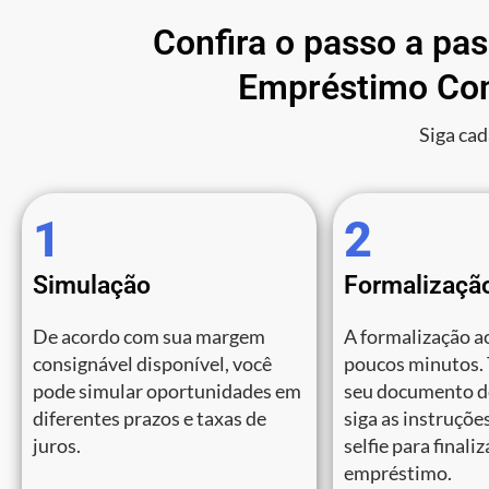
Confira o passo a pa
Empréstimo Con
Siga cad
1
2
Simulação
Formalizaçã
De acordo com sua margem
A formalização a
consignável disponível, você
poucos minutos.
pode simular oportunidades em
seu documento de
diferentes prazos e taxas de
siga as instruções
juros.
selfie para finali
empréstimo.