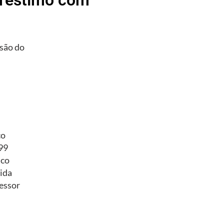
são do
co
/99
ico
ida
essor