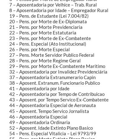
7 – Aposentadoria por Velhice – Trab. Rural
8 – Aposentadoria por Idade – Empregador Rural
19 – Pens. de Estudante (Lei 7.004/82)
20 – Pens. por Morte de Ex-Diplomata
21 – Pens. por Morte Previdenciaria
22 – Pens. por Morte Estatutaria
23 – Pens. por Morte de Ex-Combatente
24 – Pens. Especial (Ato Institucional)
26 – Pens. por Morte Especial
27 – Pens. Morte Servidor Publico Federal
28 – Pens. por Morte Regime Geral
29 – Pens. por Morte Ex-Combatente Maritimo
32 – Aposentadoria por Invalidez Previdenciária
37 – Aposentadoria Extranumerario Capin
38 – Aposent. Extranum. Funcionario Publico
41 – Aposentadoria por Idade
42 – Aposentadoria por Tempo de Contribuicao
43 – Aposent. por Tempo Servico Ex-Combatente
44 – Aposentadoria Especial de Aeronauta
45 – Aposent. Tempo Servico Jornalista
46 – Aposentadoria Especial
49 – Aposentadoria Ordinaria
52 – Aposent. Idade Extinto Plano Basico
54 – Pens. Especial Vitalicia – Lei 9793/99
55 – Pens. por Morte Extinto Plano Basico