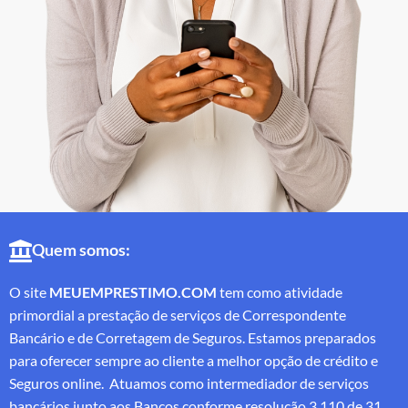
Quem somos:
O site
MEUEMPRESTIMO.COM
tem como atividade
primordial a prestação de serviços de Correspondente
Bancário e de Corretagem de Seguros. Estamos preparados
para oferecer sempre ao cliente a melhor opção de crédito e
Seguros online. Atuamos como intermediador de serviços
bancários junto aos Bancos conforme resolução 3.110 de 31