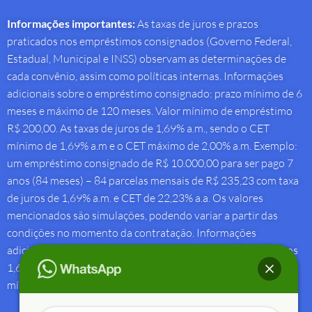
Informações importantes:
As taxas de juros e prazos
praticados nos empréstimos consignados (Governo Federal,
Estadual, Municipal e INSS) observam as determinações de
cada convênio, assim como políticas internas. Informações
adicionais sobre o empréstimo consignado: prazo mínimo de 6
meses e máximo de 120 meses. Valor mínimo de empréstimo
R$ 200,00. As taxas de juros de 1,69% a.m., sendo o CET
mínimo de 1,69% a.m e o CET máximo de 2,00% a.m. Exemplo:
um empréstimo consignado de R$ 10.000,00 para ser pago 7
anos (84 meses) – 84 parcelas mensais de R$ 235,23 com taxa
de juros de 1,69% a.m. e CET de 22,23% a.a. Os valores
mencionados são simulações, podendo variar a partir das
condições no momento da contratação. Informações
adicionais sobre antecipação saque-aniversário: Taxa de juros
1,69% a.m e Custo Efetivo Total máximo de 1,92% a.m. e
mínimo de 1,88% a.m.