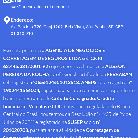
sac@agenciadecredito.com.br
Endereço:
Av. Paulista 726, Conj 1202. Bela Vista, São Paulo - SP. CEP
01.310-910
Esse site pertence à
AGÊNCIA DE NEGÓCIOS E
CORRETAGEM DE SEGUROS LTDA
sob
CNPJ
62.445.331/0001-92
cujo responsável técnico é
ALISSON
PEREIRA DA ROCHA
,
profissional
certificado da
FEBRABAN
sob registro
nº 0656124601013613,
ANEPS
sob o registro
nº
1902441566004,
capacitado para atuar como correspondente
bancário nos ramos de
Crédito Consignado,
Crédito
Imobiliário, Veículos e CDC
( atividade regulada pelo Banco
Central do Brasil, nos termos da Resolução nº 4.935, de 29 de
Julho de 2021) e registrado na
SUSEP
sob o
nº
201020703,
para atuar na atividade de
Corretagem de
Seguros
Microsseguros, Planos de