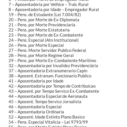
7 – Aposentadoria por Velhice – Trab. Rural
8 – Aposentadoria por Idade – Empregador Rural
19 – Pens. de Estudante (Lei 7.004/82)
20 – Pens. por Morte de Ex-Diplomata
21 – Pens. por Morte Previdenciaria
22 – Pens. por Morte Estatutaria
23 – Pens. por Morte de Ex-Combatente
24 – Pens. Especial (Ato Institucional)
26 – Pens. por Morte Especial
27 – Pens. Morte Servidor Publico Federal
28 – Pens. por Morte Regime Geral
29 – Pens. por Morte Ex-Combatente Maritimo
32 – Aposentadoria por Invalidez Previdenciária
37 – Aposentadoria Extranumerario Capin
38 – Aposent. Extranum. Funcionario Publico
41 – Aposentadoria por Idade
42 – Aposentadoria por Tempo de Contribuicao
43 – Aposent. por Tempo Servico Ex-Combatente
44 – Aposentadoria Especial de Aeronauta
45 – Aposent. Tempo Servico Jornalista
46 – Aposentadoria Especial
49 – Aposentadoria Ordinaria
52 – Aposent. Idade Extinto Plano Basico
54 – Pens. Especial Vitalicia – Lei 9793/99
55 – Pens. por Morte Extinto Plano Basico