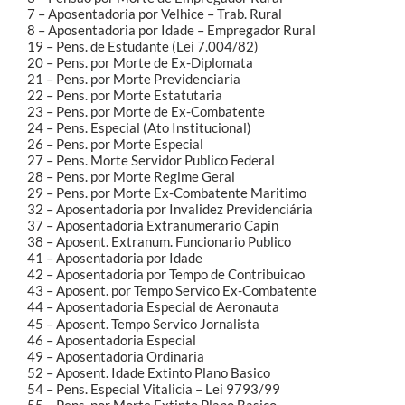
7 – Aposentadoria por Velhice – Trab. Rural
8 – Aposentadoria por Idade – Empregador Rural
19 – Pens. de Estudante (Lei 7.004/82)
20 – Pens. por Morte de Ex-Diplomata
21 – Pens. por Morte Previdenciaria
22 – Pens. por Morte Estatutaria
23 – Pens. por Morte de Ex-Combatente
24 – Pens. Especial (Ato Institucional)
26 – Pens. por Morte Especial
27 – Pens. Morte Servidor Publico Federal
28 – Pens. por Morte Regime Geral
29 – Pens. por Morte Ex-Combatente Maritimo
32 – Aposentadoria por Invalidez Previdenciária
37 – Aposentadoria Extranumerario Capin
38 – Aposent. Extranum. Funcionario Publico
41 – Aposentadoria por Idade
42 – Aposentadoria por Tempo de Contribuicao
43 – Aposent. por Tempo Servico Ex-Combatente
44 – Aposentadoria Especial de Aeronauta
45 – Aposent. Tempo Servico Jornalista
46 – Aposentadoria Especial
49 – Aposentadoria Ordinaria
52 – Aposent. Idade Extinto Plano Basico
54 – Pens. Especial Vitalicia – Lei 9793/99
55 – Pens. por Morte Extinto Plano Basico