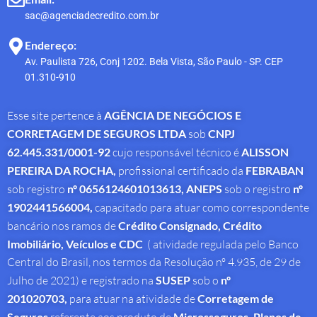
sac@agenciadecredito.com.br
Endereço:
Av. Paulista 726, Conj 1202. Bela Vista, São Paulo - SP. CEP
01.310-910
Esse site pertence à
AGÊNCIA DE NEGÓCIOS E
CORRETAGEM DE SEGUROS LTDA
sob
CNPJ
62.445.331/0001-92
cujo responsável técnico é
ALISSON
PEREIRA DA ROCHA
,
profissional
certificado da
FEBRABAN
sob registro
nº 0656124601013613,
ANEPS
sob o registro
nº
1902441566004,
capacitado para atuar como correspondente
bancário nos ramos de
Crédito Consignado,
Crédito
Imobiliário, Veículos e CDC
( atividade regulada pelo Banco
Central do Brasil, nos termos da Resolução nº 4.935, de 29 de
Julho de 2021) e registrado na
SUSEP
sob o
nº
201020703,
para atuar na atividade de
Corretagem de
Seguros
Microsseguros, Planos de