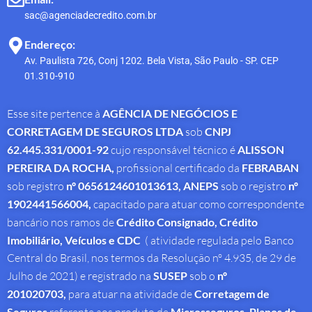
sac@agenciadecredito.com.br
Endereço:
Av. Paulista 726, Conj 1202. Bela Vista, São Paulo - SP. CEP
01.310-910
Esse site pertence à
AGÊNCIA DE NEGÓCIOS E
CORRETAGEM DE SEGUROS LTDA
sob
CNPJ
62.445.331/0001-92
cujo responsável técnico é
ALISSON
PEREIRA DA ROCHA
,
profissional
certificado da
FEBRABAN
sob registro
nº 0656124601013613,
ANEPS
sob o registro
nº
1902441566004,
capacitado para atuar como correspondente
bancário nos ramos de
Crédito Consignado,
Crédito
Imobiliário, Veículos e CDC
( atividade regulada pelo Banco
Central do Brasil, nos termos da Resolução nº 4.935, de 29 de
Julho de 2021) e registrado na
SUSEP
sob o
nº
201020703,
para atuar na atividade de
Corretagem de
Seguros
Microsseguros, Planos de