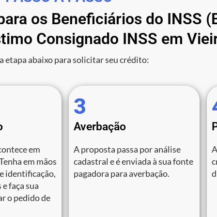
 para os Beneficiários do INSS
timo Consignado INSS em Viei
a etapa abaixo para solicitar seu crédito:
3
o
Averbação
contece em
A proposta passa por análise
A
 Tenha em mãos
cadastral e é enviada à sua fonte
c
 identificação,
pagadora para averbação.
d
 e faça sua
zar o pedido de