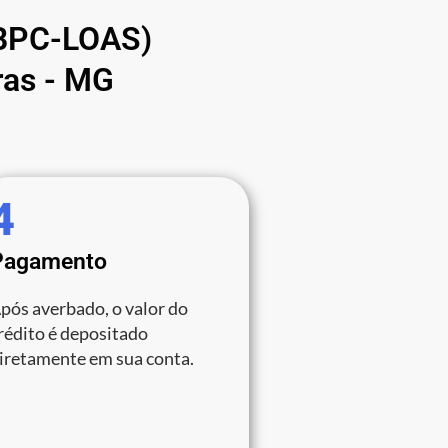
 (BPC-LOAS)
ras - MG
4
Pagamento
pós averbado, o valor do
rédito é depositado
iretamente em sua conta.