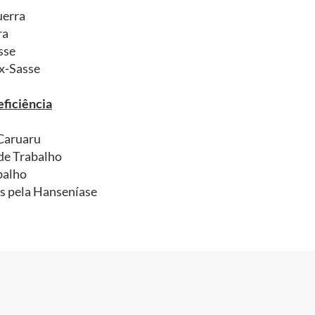
uerra
ra
sse
x-Sasse
eficiência
-Caruaru
de Trabalho
balho
as pela Hanseníase