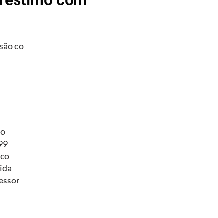
são do
co
/99
ico
ida
essor