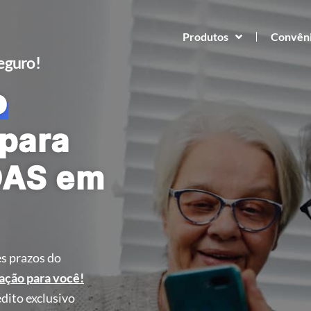
Produtos
Convên
Seguro!
o
para
OAS em
s prazos do
ação para você!
dito exclusivo