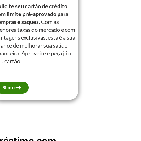
licite seu cartão de crédito
om limite pré-aprovado para
ompras e saques.
Com as
enores taxas do mercado e com
ntagens exclusivas, esta é a sua
hance de melhorar sua saúde
nanceira. Aproveite e peça já o
u cartão!
Simule
mpréstimo com