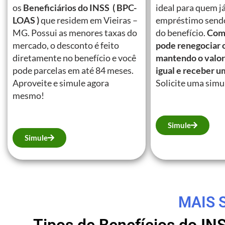
os
Beneficiários do INSS ( BPC-
ideal para quem j
LOAS )
que residem em Vieiras –
empréstimo send
MG. Possui as menores taxas do
do benefício.
Com 
mercado, o desconto é feito
pode renegociar 
diretamente no benefício e você
mantendo o valor
pode parcelas em até 84 meses.
igual e receber u
Aproveite e simule agora
Solicite uma simu
mesmo!
Simule
Simule
MAIS 
Tipos de Benefícios do IN