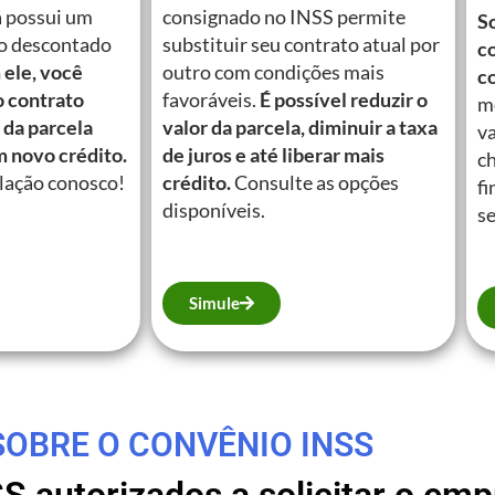
á possui um
consignado no INSS permite
So
o descontado
substituir seu contrato atual por
c
ele, você
outro com condições mais
c
o contrato
favoráveis.
É possível reduzir o
m
 da parcela
valor da parcela, diminuir a taxa
va
m novo crédito.
de juros e até liberar mais
c
lação conosco!
crédito.
Consulte as opções
fi
disponíveis.
se
Simule
SOBRE O CONVÊNIO INSS
SS autorizados a solicitar o e