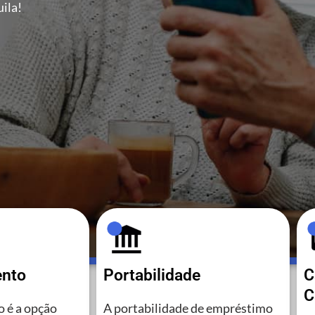
ila!
ento
Portabilidade
C
C
 é a opção
A portabilidade de empréstimo