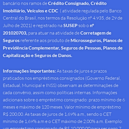
bancário nos ramos de
Crédito Consignado,
Crédito
Imobiliário, Veículos e CDC
( atividade regulada pelo Banco
Central do Brasil, nos termos da Resolução nº 4.935, de 29 de
Julho de 2021) e registrado na
SUSEP
sob o
nº
201020703,
para atuar na atividade de
Corretagem de
Seguros
referente aos produto de
Microsseguros, Planos de
Previdência Complementar, Seguros de Pessoas, Planos de
Capitalização e Seguros de Danos.
Informações importantes:
As taxas de juros e prazos
praticados nos empréstimos consignados (Governo Federal,
Estadual, Municipal e INSS) observam as determinações de
cada convênio, assim como políticas internas. Informações
adicionais sobre o empréstimo consignado: prazo mínimo de 6
meses e máximo de 120 meses. Valor mínimo de empréstimo
R$ 200,00. As taxas de juros de 1,69% a.m., sendo o CET
mínimo de 1,69% a.m e o CET máximo de 2,00% a.m. Exemplo:
um empréstimo consignado de R$ 10.000,00 para ser pago 7