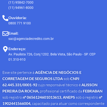
(11) 95842-7000
(11) 94961-8000
Ouvidoria:
0800 771 9100
Email:
sac@agenciadecredito.com.br
Endereço:
Av. Paulista 726, Conj 1202. Bela Vista, São Paulo - SP. CEP
01.310-910
Esse site pertence à
AGÊNCIA DE NEGÓCIOS E
CORRETAGEM DE SEGUROS LTDA
sob
CNPJ
62.445.331/0001-92
cujo responsável técnico é
ALISSON
PEREIRA DA ROCHA
,
profissional
certificado da
FEBRABAN
sob registro
nº 0656124601013613,
ANEPS
sob o registro
nº
1902441566004,
capacitado para atuar como correspondente