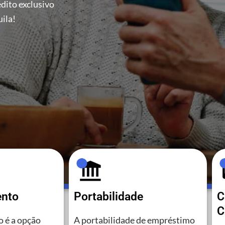
dito exclusivo
ila!
ento
Portabilidade
C
C
 é a opção
A portabilidade de empréstimo