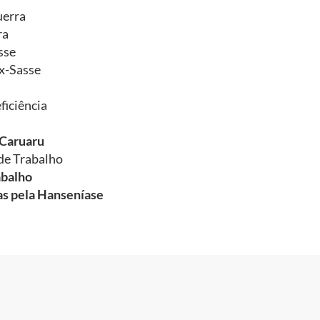
uerra
ra
sse
x-Sasse
ficiência
-Caruaru
de Trabalho
abalho
das pela Hanseníase