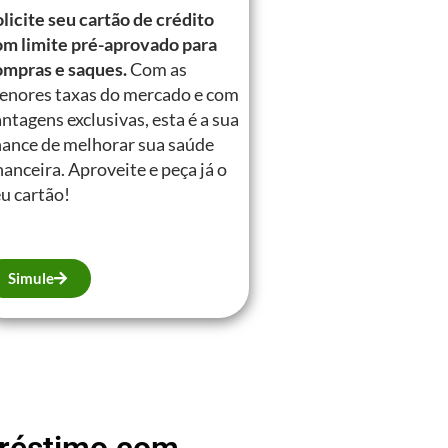
licite seu cartão de crédito
om limite pré-aprovado para
ompras e saques.
Com as
enores taxas do mercado e com
ntagens exclusivas, esta é a sua
hance de melhorar sua saúde
nanceira. Aproveite e peça já o
u cartão!
Simule
mpréstimo com