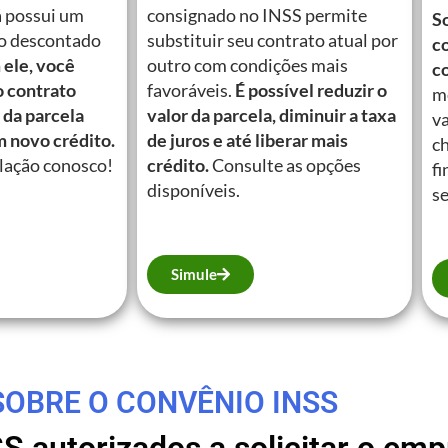
á possui um
consignado no INSS permite
So
o descontado
substituir seu contrato atual por
c
ele, você
outro com condições mais
c
o contrato
favoráveis.
É possível reduzir o
m
 da parcela
valor da parcela, diminuir a taxa
va
m novo crédito.
de juros e até liberar mais
c
lação conosco!
crédito.
Consulte as opções
fi
disponíveis.
se
Simule
SOBRE O CONVÊNIO INSS
SS autorizados a solicitar o e