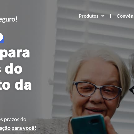
Produtos
Convên
Seguro!
o
para
s do
to da
s prazos do
ação para você!