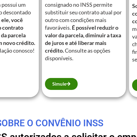
á possui um
consignado no INSS permite
So
o descontado
substituir seu contrato atual por
c
ele, você
outro com condições mais
c
o contrato
favoráveis.
É possível reduzir o
m
 da parcela
valor da parcela, diminuir a taxa
va
m novo crédito.
de juros e até liberar mais
c
lação conosco!
crédito.
Consulte as opções
fi
disponíveis.
se
Simule
SOBRE O CONVÊNIO INSS
SS autorizados a solicitar o e