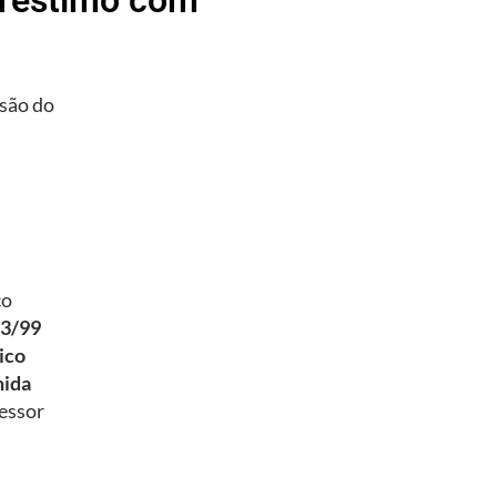
são do
co
93/99
ico
mida
essor