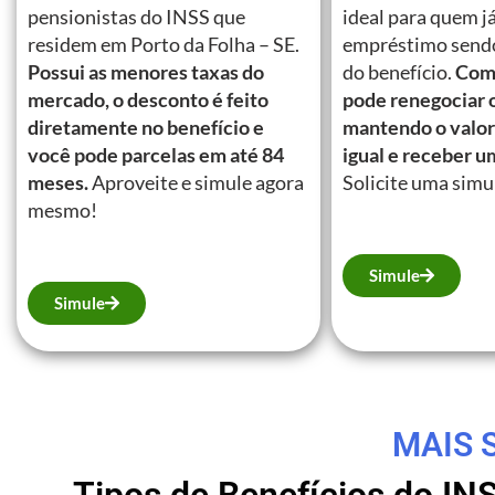
pensionistas do INSS que
ideal para quem j
residem em Porto da Folha – SE.
empréstimo send
Possui as menores taxas do
do benefício.
Com 
mercado, o desconto é feito
pode renegociar 
diretamente no benefício e
mantendo o valor
você pode parcelas em até 84
igual e receber u
meses.
Aproveite e simule agora
Solicite uma simu
mesmo!
Simule
Simule
MAIS 
Tipos de Benefícios do IN