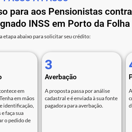
so para aos Pensionistas contr
gnado INSS em Porto da Folha 
a etapa abaixo para solicitar seu crédito:
3
o
Averbação
contece em
A proposta passa por análise
A
 Tenha em mãos
cadastral e é enviada à sua fonte
c
 identificação,
pagadora para averbação.
d
 e faça sua
zar o pedido de