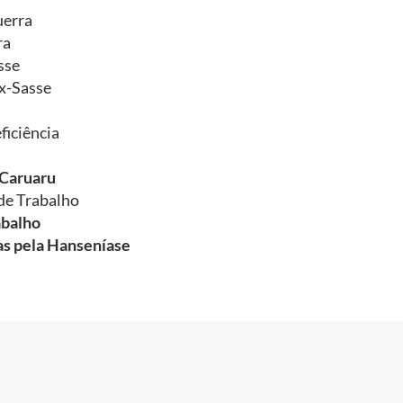
uerra
ra
sse
x-Sasse
ficiência
-Caruaru
de Trabalho
abalho
das pela Hanseníase