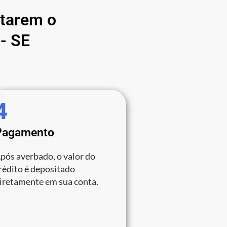
atarem o
- SE
4
Pagamento
pós averbado, o valor do
rédito é depositado
iretamente em sua conta.