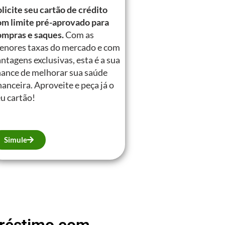
licite seu cartão de crédito
om limite pré-aprovado para
ompras e saques.
Com as
enores taxas do mercado e com
ntagens exclusivas, esta é a sua
hance de melhorar sua saúde
nanceira. Aproveite e peça já o
u cartão!
Simule
mpréstimo com