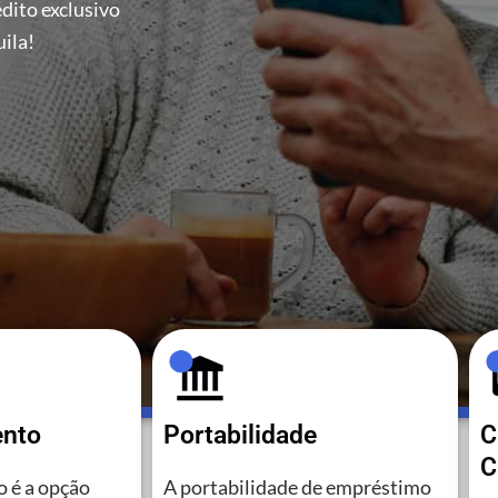
dito exclusivo
ila!
ento
Portabilidade
C
C
 é a opção
A portabilidade de empréstimo