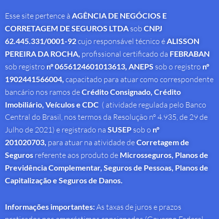
Esse site pertence à
AGÊNCIA DE NEGÓCIOS E
CORRETAGEM DE SEGUROS LTDA
sob
CNPJ
62.445.331/0001-92
cujo responsável técnico é
ALISSON
PEREIRA DA ROCHA
,
profissional
certificado da
FEBRABAN
sob registro
nº 0656124601013613,
ANEPS
sob o registro
nº
1902441566004,
capacitado para atuar como correspondente
bancário nos ramos de
Crédito Consignado,
Crédito
Imobiliário, Veículos e CDC
( atividade regulada pelo Banco
Central do Brasil, nos termos da Resolução nº 4.935, de 29 de
Julho de 2021) e registrado na
SUSEP
sob o
nº
201020703,
para atuar na atividade de
Corretagem de
Seguros
referente aos produto de
Microsseguros, Planos de
Previdência Complementar, Seguros de Pessoas, Planos de
Capitalização e Seguros de Danos.
Informações importantes:
As taxas de juros e prazos