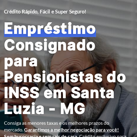
Crédito Rápido, Fácil e Super Seguro!
Empréstimo
Consignado
para
Pensionistas do
INSS em Santa
Luzia - MG
Consiga as menores taxas e os melhores prazos do
mercado.
Garantimos a melhor negociação para você!
Sem burocracia e sem sair de casa.
Crédito exclusivo para