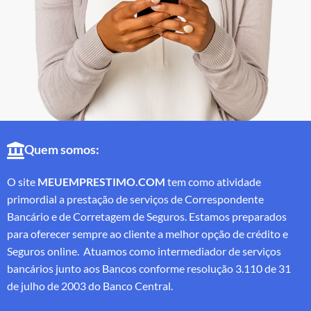
Quem somos:
O site
MEUEMPRESTIMO.COM
tem como atividade
primordial a prestação de serviços de Correspondente
Bancário e de Corretagem de Seguros. Estamos preparados
para oferecer sempre ao cliente a melhor opção de crédito e
Seguros online. Atuamos como intermediador de serviços
bancários junto aos Bancos conforme resolução 3.110 de 31
de julho de 2003 do Banco Central.