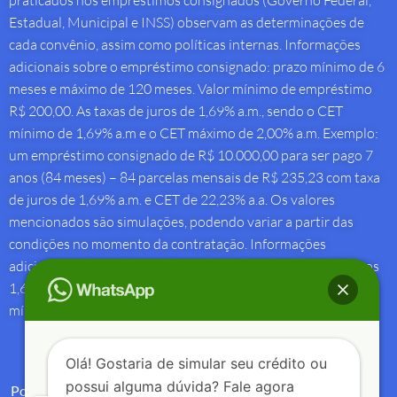
praticados nos empréstimos consignados (Governo Federal,
Estadual, Municipal e INSS) observam as determinações de
cada convênio, assim como políticas internas. Informações
adicionais sobre o empréstimo consignado: prazo mínimo de 6
meses e máximo de 120 meses. Valor mínimo de empréstimo
R$ 200,00. As taxas de juros de 1,69% a.m., sendo o CET
mínimo de 1,69% a.m e o CET máximo de 2,00% a.m. Exemplo:
um empréstimo consignado de R$ 10.000,00 para ser pago 7
anos (84 meses) – 84 parcelas mensais de R$ 235,23 com taxa
de juros de 1,69% a.m. e CET de 22,23% a.a. Os valores
mencionados são simulações, podendo variar a partir das
condições no momento da contratação. Informações
adicionais sobre antecipação saque-aniversário: Taxa de juros
1,69% a.m e Custo Efetivo Total máximo de 1,92% a.m. e
mínimo de 1,88% a.m.
Olá! Gostaria de simular seu crédito ou
possui alguma dúvida? Fale agora
Política de Privacidade