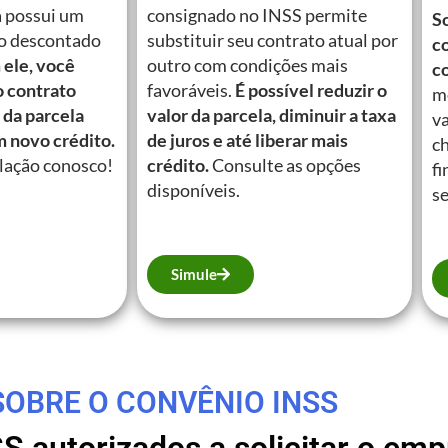
á possui um
consignado no INSS permite
So
o descontado
substituir seu contrato atual por
c
ele, você
outro com condições mais
c
o contrato
favoráveis.
É possível reduzir o
m
 da parcela
valor da parcela, diminuir a taxa
va
m novo crédito.
de juros e até liberar mais
c
lação conosco!
crédito.
Consulte as opções
fi
disponíveis.
se
Simule
SOBRE O CONVÊNIO INSS
SS autorizados a solicitar o e