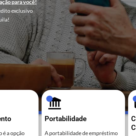
ação para você!
dito exclusivo
ila!
ento
Portabilidade
C
C
 é a opção
A portabilidade de empréstimo