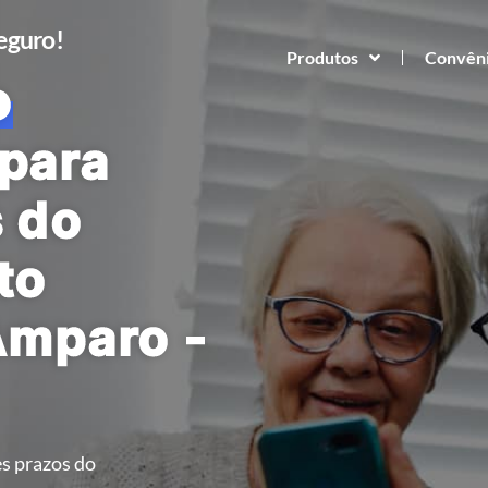
Seguro!
Produtos
Convên
o
para
s do
to
Amparo -
s prazos do