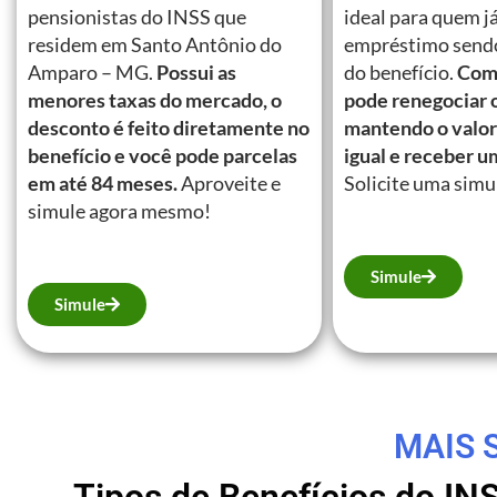
pensionistas do INSS que
ideal para quem j
residem em Santo Antônio do
empréstimo send
Amparo – MG.
Possui as
do benefício.
Com 
menores taxas do mercado, o
pode renegociar 
desconto é feito diretamente no
mantendo o valor
benefício e você pode parcelas
igual e receber u
em até 84 meses.
Aproveite e
Solicite uma simu
simule agora mesmo!
Simule
Simule
MAIS 
Tipos de Benefícios do IN