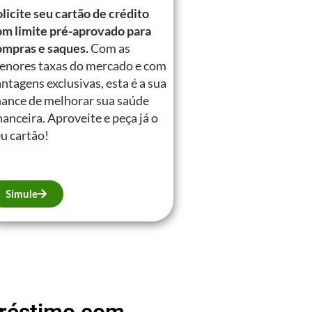
licite seu cartão de crédito
om limite pré-aprovado para
ompras e saques.
Com as
enores taxas do mercado e com
ntagens exclusivas, esta é a sua
hance de melhorar sua saúde
nanceira. Aproveite e peça já o
u cartão!
Simule
mpréstimo com