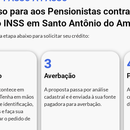
so para aos Pensionistas contr
 INSS em Santo Antônio do Am
a etapa abaixo para solicitar seu crédito:
3
o
Averbação
contece em
A proposta passa por análise
A
 Tenha em mãos
cadastral e é enviada à sua fonte
c
 identificação,
pagadora para averbação.
d
 e faça sua
zar o pedido de