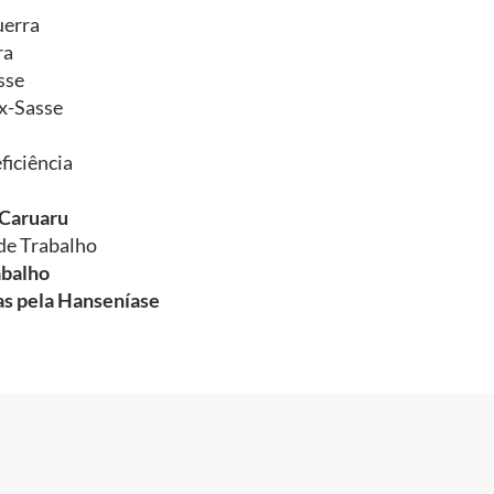
uerra
ra
sse
x-Sasse
ficiência
-Caruaru
de Trabalho
abalho
das pela Hanseníase