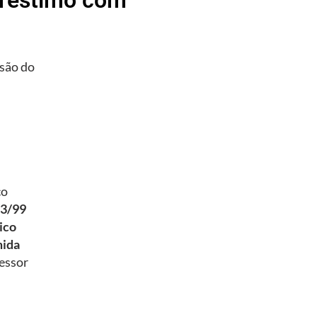
são do
co
93/99
ico
mida
essor