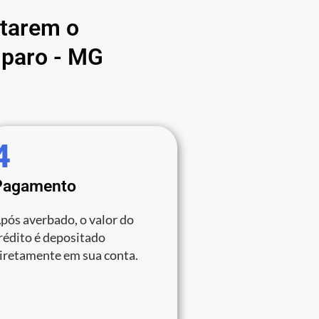
atarem o
paro - MG
4
Pagamento
pós averbado, o valor do
rédito é depositado
iretamente em sua conta.