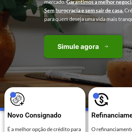
mercado.
Garantimos a melhor negoci
Sem burocracia e sem sair de casa.
Cré
para quem deseja uma vida mais tranqu
Simule agora
Novo Consignado
Refinanciam
É a melhor opção de crédito para
O refinanciamento