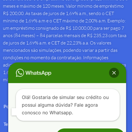
meses e máximo de 120 meses. Valor mínimo de empréstimo
R$ 200,00. As taxas de juros de 1,69% a.m., sendo o CET
mínimo de 1,69% a.m e o CET máximo de 2,00% a.m. Exemplo:
um empréstimo consignado de R$ 10.000,00 para ser pago 7
anos (84 meses) – 84 parcelas mensais de R$ 235,23 com taxa
de juros de 1,69% a.m. e CET de 22,23% a.a. Os valores
mencionados são simulações, podendo variar a partir das
condições no momento da contratação. Informações
adicionais sobre antecipação saque-aniversário: Taxa de juros
1,69% a.m e Custo Efetivo Total máximo de 1,92% a.m. e
mínimo de 1,88% a.m.
Olá! Gostaria de simular seu crédito ou
possui alguma dúvida? Fale agora
Política de Privacidade
conosco no Whatsapp.
Termos de Uso