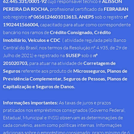
62.445.331/0001-92
cujo responsável técnico é
ALISSON
PEREIRA DA ROCHA
,
profissional
certificado da
FEBRABAN
sob registro
nº 0656124601013613,
ANEPS
sob o registro
nº
1902441566004,
capacitado para atuar como correspondente
bancário nos ramos de
Crédito Consignado,
Crédito
Imobiliário, Veículos e CDC
( atividade regulada pelo Banco
Central do Brasil, nos termos da Resolução nº 4.935, de 29 de
Julho de 2021) e registrado na
SUSEP
sob o
nº
201020703,
para atuar na atividade de
Corretagem de
Seguros
referente aos produto de
Microsseguros, Planos de
Previdência Complementar, Seguros de Pessoas, Planos de
Capitalização e Seguros de Danos.
Informações importantes:
As taxas de juros e prazos
praticados nos empréstimos consignados (Governo Federal,
Estadual, Municipal e INSS) observam as determinações de
cada convênio, assim como políticas internas. Informações
adicionais sobre o empréstimo consignado: prazo mínimo de 6