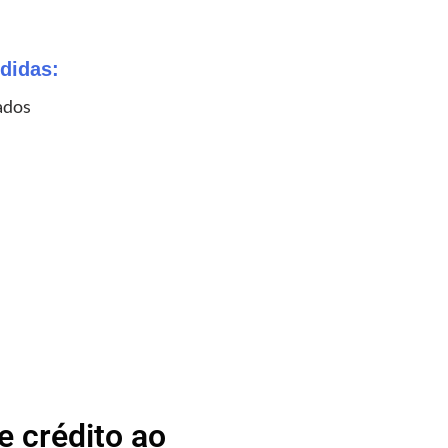
didas:
ados
 crédito ao