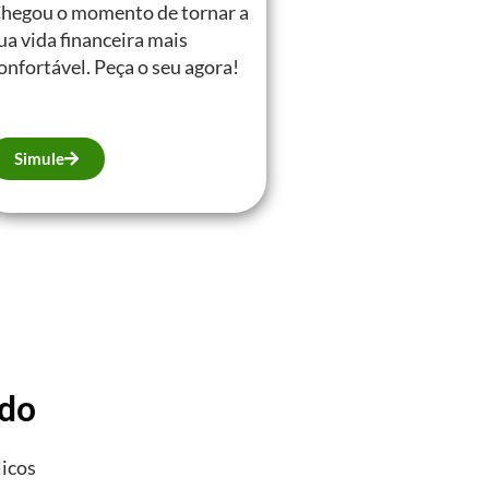
hegou o momento de tornar a
ua vida financeira mais
onfortável. Peça o seu agora!
Simule
ado
licos