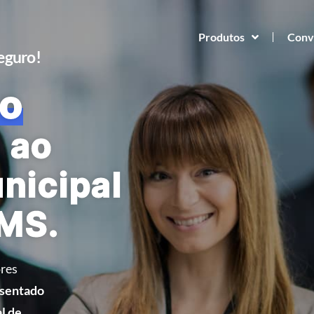
Produtos
Conv
Seguro!
o
 ao
nicipal
 MS.
res
osentado
l de