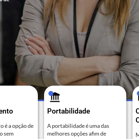
ento
Portabilidade
C
o é a opção de
A portabilidade é uma das
to sem
melhores opções afim de
M