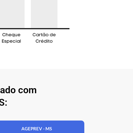
nado com
S:
AGEPREV - MS