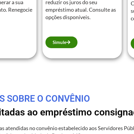
erar a sua
reduzir os juros do seu
C
to. Renegocie
empréstimo atual. Consulte as
s
opções disponíveis.
c
Simule
S SOBRE O CONVÊNIO
litadas ao empréstimo consign
rias atendidas no convênio estabelecido aos Servidores Púb