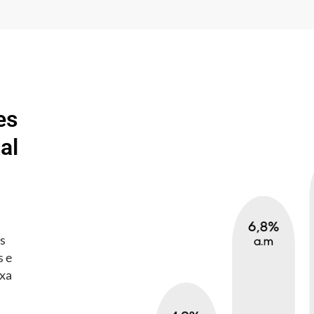
es
al
es
s e
axa