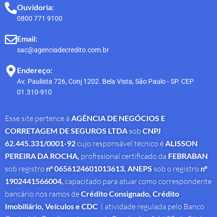
Ouvidoria:
0800 771 9100
Email:
sac@agenciadecredito.com.br
Endereço:
Av. Paulista 726, Conj 1202. Bela Vista, São Paulo - SP. CEP
01.310-910
Esse site pertence à
AGÊNCIA DE NEGÓCIOS E
CORRETAGEM DE SEGUROS LTDA
sob
CNPJ
62.445.331/0001-92
cujo responsável técnico é
ALISSON
PEREIRA DA ROCHA
,
profissional
certificado da
FEBRABAN
sob registro
nº 0656124601013613,
ANEPS
sob o registro
nº
1902441566004,
capacitado para atuar como correspondente
bancário nos ramos de
Crédito Consignado,
Crédito
Imobiliário, Veículos e CDC
( atividade regulada pelo Banco