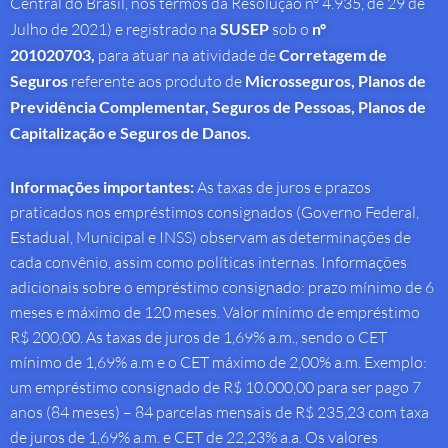
Central do Brasil, nos termos da Resolução nº 4.935, de 29 de
Julho de 2021) e registrado na
SUSEP
sob o
nº
201020703,
para atuar na atividade de
Corretagem de
Seguros
referente aos produto de
Microsseguros, Planos de
Previdência Complementar, Seguros de Pessoas, Planos de
Capitalização e Seguros de Danos.
Informações importantes:
As taxas de juros e prazos
praticados nos empréstimos consignados (Governo Federal,
Estadual, Municipal e INSS) observam as determinações de
cada convênio, assim como políticas internas. Informações
adicionais sobre o empréstimo consignado: prazo mínimo de 6
meses e máximo de 120 meses. Valor mínimo de empréstimo
R$ 200,00. As taxas de juros de 1,69% a.m., sendo o CET
mínimo de 1,69% a.m e o CET máximo de 2,00% a.m. Exemplo:
um empréstimo consignado de R$ 10.000,00 para ser pago 7
anos (84 meses) – 84 parcelas mensais de R$ 235,23 com taxa
de juros de 1,69% a.m. e CET de 22,23% a.a. Os valores