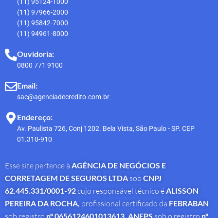
(11) 95124-1000
(11) 97966-2000
(11) 95842-7000
(11) 94961-8000
Ouvidoria:
0800 771 9100
Email:
sac@agenciadecredito.com.br
Endereço:
Av. Paulista 726, Conj 1202. Bela Vista, São Paulo - SP. CEP
01.310-910
Esse site pertence à
AGÊNCIA DE NEGÓCIOS E
CORRETAGEM DE SEGUROS LTDA
sob
CNPJ
62.445.331/0001-92
cujo responsável técnico é
ALISSON
PEREIRA DA ROCHA
,
profissional
certificado da
FEBRABAN
sob registro
nº 0656124601013613,
ANEPS
sob o registro
nº