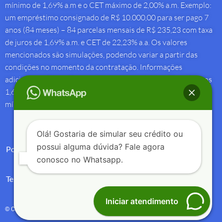
mínimo de 1,69% a.m e o CET máximo de 2,00% a.m. Exemplo:
um empréstimo consignado de R$ 10.000,00 para ser pago 7
anos (84 meses) – 84 parcelas mensais de R$ 235,23 com taxa
de juros de 1,69% a.m. e CET de 22,23% a.a. Os valores
mencionados são simulações, podendo variar a partir das
condições no momento da contratação. Informações
adicionais sobre antecipação saque-aniversário: Taxa de juros
1,69% a.m e Custo Efetivo Total máximo de 1,92% a.m. e
mínimo de 1,88% a.m.
Olá! Gostaria de simular seu crédito ou
possui alguma dúvida? Fale agora
Política de Privacidade
conosco no Whatsapp.
Termos de Uso
Iniciar atendimento
© Copyright 2004 – 2025 – Créditos e Seguros – All Rights Reserved.