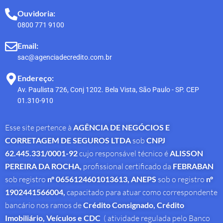
Ouvidoria:
0800 771 9100
Email:
sac@agenciadecredito.com.br
Endereço:
Av. Paulista 726, Conj 1202. Bela Vista, São Paulo - SP. CEP
01.310-910
Esse site pertence à
AGÊNCIA DE NEGÓCIOS E
CORRETAGEM DE SEGUROS LTDA
sob
CNPJ
62.445.331/0001-92
cujo responsável técnico é
ALISSON
PEREIRA DA ROCHA
,
profissional
certificado da
FEBRABAN
sob registro
nº 0656124601013613,
ANEPS
sob o registro
nº
1902441566004,
capacitado para atuar como correspondente
bancário nos ramos de
Crédito Consignado,
Crédito
Imobiliário, Veículos e CDC
( atividade regulada pelo Banco