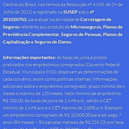
Central do Brasil, nos termos da Resolução nº 4.935, de 29 de
Julho de 2021) e registrado na
SUSEP
sob o
nº
201020703,
para atuar na atividade de
Corretagem de
Seguros
referente aos produto de
Microsseguros, Planos de
Previdência Complementar, Seguros de Pessoas, Planos de
Capitalização e Seguros de Danos.
Informações importantes:
As taxas de juros e prazos
praticados nos empréstimos consignados (Governo Federal,
Estadual, Municipal e INSS) observam as determinações de
cada convênio, assim como políticas internas. Informações
adicionais sobre o empréstimo consignado: prazo mínimo de 6
meses e máximo de 120 meses. Valor mínimo de empréstimo
R$ 200,00. As taxas de juros de 1,69% a.m., sendo o CET
mínimo de 1,69% a.m e o CET máximo de 2,00% a.m. Exemplo:
um empréstimo consignado de R$ 10.000,00 para ser pago 7
anos (84 meses) – 84 parcelas mensais de R$ 235,23 com taxa