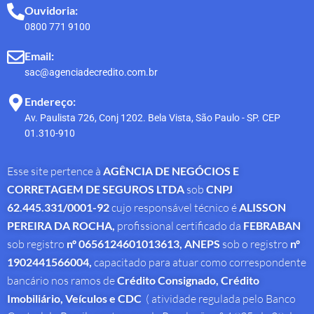
Ouvidoria:
0800 771 9100
Email:
sac@agenciadecredito.com.br
Endereço:
Av. Paulista 726, Conj 1202. Bela Vista, São Paulo - SP. CEP
01.310-910
Esse site pertence à
AGÊNCIA DE NEGÓCIOS E
CORRETAGEM DE SEGUROS LTDA
sob
CNPJ
62.445.331/0001-92
cujo responsável técnico é
ALISSON
PEREIRA DA ROCHA
,
profissional
certificado da
FEBRABAN
sob registro
nº 0656124601013613,
ANEPS
sob o registro
nº
1902441566004,
capacitado para atuar como correspondente
bancário nos ramos de
Crédito Consignado,
Crédito
Imobiliário, Veículos e CDC
( atividade regulada pelo Banco