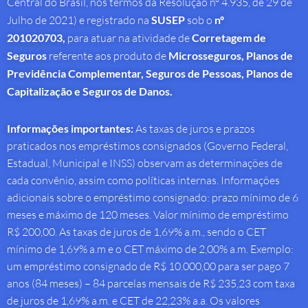
Central do Brasil, nos termos da Resolução nº 4.935, de 29 de
Julho de 2021) e registrado na
SUSEP
sob o
nº
201020703,
para atuar na atividade de
Corretagem de
Seguros
referente aos produto de
Microsseguros, Planos de
Previdência Complementar, Seguros de Pessoas, Planos de
Capitalização e Seguros de Danos.
Informações importantes:
As taxas de juros e prazos
praticados nos empréstimos consignados (Governo Federal,
Estadual, Municipal e INSS) observam as determinações de
cada convênio, assim como políticas internas. Informações
adicionais sobre o empréstimo consignado: prazo mínimo de 6
meses e máximo de 120 meses. Valor mínimo de empréstimo
R$ 200,00. As taxas de juros de 1,69% a.m., sendo o CET
mínimo de 1,69% a.m e o CET máximo de 2,00% a.m. Exemplo:
um empréstimo consignado de R$ 10.000,00 para ser pago 7
anos (84 meses) – 84 parcelas mensais de R$ 235,23 com taxa
de juros de 1,69% a.m. e CET de 22,23% a.a. Os valores