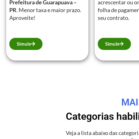
Prefeitura de Guarapuava –
acrescentar ou on
PR
. Menor taxa e maior prazo.
folha de pagamen
Aproveite!
seu contrato.
Simule
Simule
MAI
Categorias habi
Veja a lista abaixo das catego