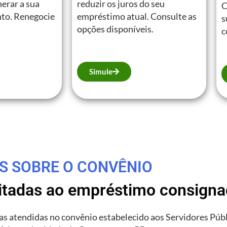
erar a sua
reduzir os juros do seu
C
to. Renegocie
empréstimo atual. Consulte as
s
opções disponíveis.
c
Simule
S SOBRE O CONVÊNIO
litadas ao empréstimo consign
rias atendidas no convênio estabelecido aos Servidores Púb