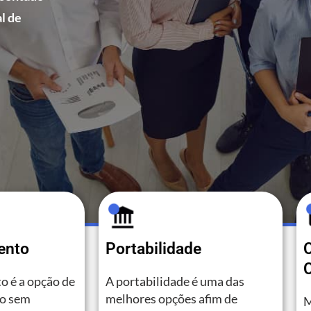
l de
ento
Portabilidade
C
o é a opção de
A portabilidade é uma das
to sem
melhores opções afim de
M