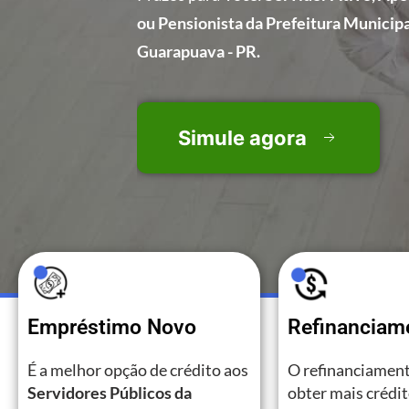
ou Pensionista da Prefeitura Municipa
Guarapuava - PR.
Simule agora
Empréstimo Novo
Refinanciam
É a melhor opção de crédito aos
O refinanciament
Servidores Públicos da
obter mais crédi