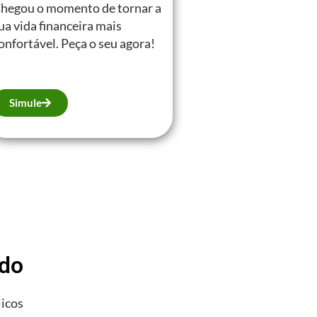
hegou o momento de tornar a
ua vida financeira mais
onfortável. Peça o seu agora!
Simule
ado
licos