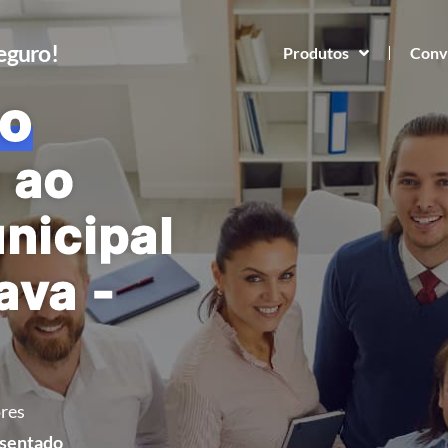
Seguro!
Produtos
Conv
o
 ao
nicipal
ava -
res
osentado