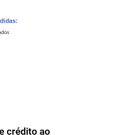
didas:
ados
 crédito ao