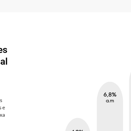
es
al
es
s e
axa