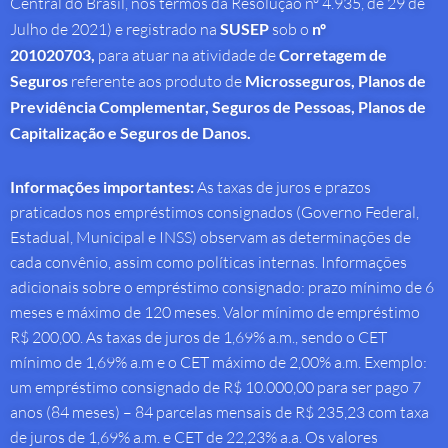
Central do Brasil, nos termos da Resolução nº 4.935, de 29 de
Julho de 2021) e registrado na
SUSEP
sob o
nº
201020703,
para atuar na atividade de
Corretagem de
Seguros
referente aos produto de
Microsseguros, Planos de
Previdência Complementar, Seguros de Pessoas, Planos de
Capitalização e Seguros de Danos.
Informações importantes:
As taxas de juros e prazos
praticados nos empréstimos consignados (Governo Federal,
Estadual, Municipal e INSS) observam as determinações de
cada convênio, assim como políticas internas. Informações
adicionais sobre o empréstimo consignado: prazo mínimo de 6
meses e máximo de 120 meses. Valor mínimo de empréstimo
R$ 200,00. As taxas de juros de 1,69% a.m., sendo o CET
mínimo de 1,69% a.m e o CET máximo de 2,00% a.m. Exemplo:
um empréstimo consignado de R$ 10.000,00 para ser pago 7
anos (84 meses) – 84 parcelas mensais de R$ 235,23 com taxa
de juros de 1,69% a.m. e CET de 22,23% a.a. Os valores