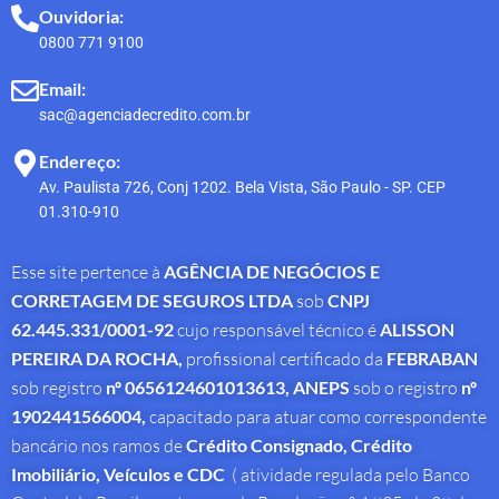
Ouvidoria:
0800 771 9100
Email:
sac@agenciadecredito.com.br
Endereço:
Av. Paulista 726, Conj 1202. Bela Vista, São Paulo - SP. CEP
01.310-910
Esse site pertence à
AGÊNCIA DE NEGÓCIOS E
CORRETAGEM DE SEGUROS LTDA
sob
CNPJ
62.445.331/0001-92
cujo responsável técnico é
ALISSON
PEREIRA DA ROCHA
,
profissional
certificado da
FEBRABAN
sob registro
nº 0656124601013613,
ANEPS
sob o registro
nº
1902441566004,
capacitado para atuar como correspondente
bancário nos ramos de
Crédito Consignado,
Crédito
Imobiliário, Veículos e CDC
( atividade regulada pelo Banco