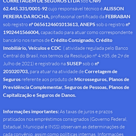
CORRETAGEM DE SEGUROS LTDA
sob
CNPJ
62.445.331/0001-92
cujo responsável técnico é
ALISSON
PEREIRA DA ROCHA
,
profissional
certificado da
FEBRABAN
sob registro
nº 0656124601013613,
ANEPS
sob o registro
nº
1902441566004,
capacitado para atuar como correspondente
bancário nos ramos de
Crédito Consignado,
Crédito
Imobiliário, Veículos e CDC
( atividade regulada pelo Banco
Central do Brasil, nos termos da Resolução nº 4.935, de 29 de
Julho de 2021) e registrado na
SUSEP
sob o
nº
201020703,
para atuar na atividade de
Corretagem de
Seguros
referente aos produto de
Microsseguros, Planos de
Previdência Complementar, Seguros de Pessoas, Planos de
Capitalização e Seguros de Danos.
Informações importantes:
As taxas de juros e prazos
praticados nos empréstimos consignados (Governo Federal,
Estadual, Municipal e INSS) observam as determinações de
cada convênio, assim como políticas internas. Informações