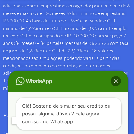
adicionais sobre o empréstimo consignado: prazo mínimo de 6
meses e máximo de 120 meses. Valor mínimo de empréstimo
R$ 200,00. As taxas de juros de 1,69% a.m., sendo o CET
mínimo de 1,69% a.m e o CET máximo de 2,00% a.m. Exemplo:
um empréstimo consignado de R$ 10.000,00 para ser pago 7
anos (84 meses) – 84 parcelas mensais de R$ 235,23 com taxa
de juros de 1,69% a.m. e CET de 22,23% a.a. Os valores
mencionados são simulações, podendo variar a partir das
condições no momento da contratação. Informações
adicionais sobre antecipação saque-aniversário: Taxa de juros
1,69% a.m e Custo Efetivo Total máximo de 1,92% a.m. e
mínimo de 1,88% a.m.
Olá! Gostaria de simular seu crédito ou
possui alguma dúvida? Fale agora
Política de Privacidade
conosco no Whatsapp.
Termos de Uso