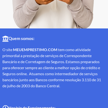
Quem somos:
O site
MEUEMPRESTIMO.COM
tem como atividade
primordial a prestação de serviços de Correspondente
Bancário e de Corretagem de Seguros. Estamos preparados
para oferecer sempre ao cliente a melhor opção de crédito e
Seguros online. Atuamos como intermediador de serviços
bancários junto aos Bancos conforme resolução 3.110 de 31
de julho de 2003 do Banco Central.
Horário de Funcionamento: