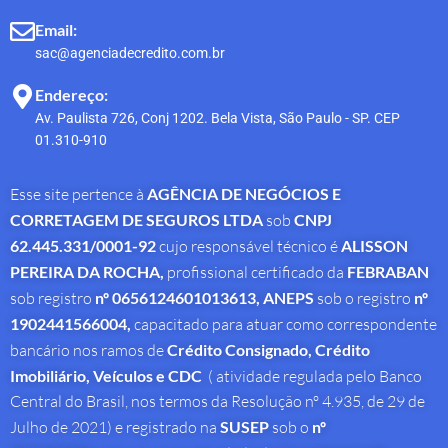
Email:
sac@agenciadecredito.com.br
Endereço:
Av. Paulista 726, Conj 1202. Bela Vista, São Paulo - SP. CEP
01.310-910
Esse site pertence à
AGÊNCIA DE NEGÓCIOS E
CORRETAGEM DE SEGUROS LTDA
sob
CNPJ
62.445.331/0001-92
cujo responsável técnico é
ALISSON
PEREIRA DA ROCHA
,
profissional
certificado da
FEBRABAN
sob registro
nº 0656124601013613,
ANEPS
sob o registro
nº
1902441566004,
capacitado para atuar como correspondente
bancário nos ramos de
Crédito Consignado,
Crédito
Imobiliário, Veículos e CDC
( atividade regulada pelo Banco
Central do Brasil, nos termos da Resolução nº 4.935, de 29 de
Julho de 2021) e registrado na
SUSEP
sob o
nº