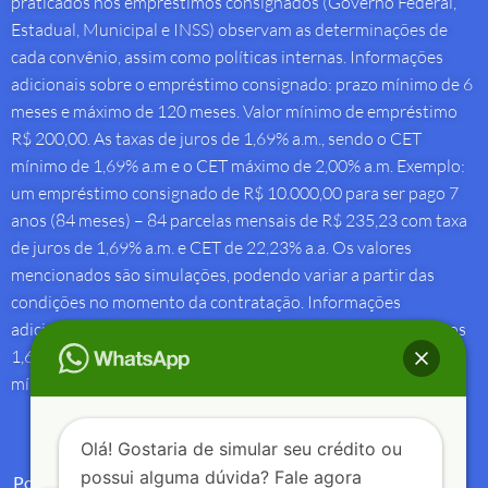
praticados nos empréstimos consignados (Governo Federal,
Estadual, Municipal e INSS) observam as determinações de
cada convênio, assim como políticas internas. Informações
adicionais sobre o empréstimo consignado: prazo mínimo de 6
meses e máximo de 120 meses. Valor mínimo de empréstimo
R$ 200,00. As taxas de juros de 1,69% a.m., sendo o CET
mínimo de 1,69% a.m e o CET máximo de 2,00% a.m. Exemplo:
um empréstimo consignado de R$ 10.000,00 para ser pago 7
anos (84 meses) – 84 parcelas mensais de R$ 235,23 com taxa
de juros de 1,69% a.m. e CET de 22,23% a.a. Os valores
mencionados são simulações, podendo variar a partir das
condições no momento da contratação. Informações
adicionais sobre antecipação saque-aniversário: Taxa de juros
1,69% a.m e Custo Efetivo Total máximo de 1,92% a.m. e
mínimo de 1,88% a.m.
Olá! Gostaria de simular seu crédito ou
possui alguma dúvida? Fale agora
Política de Privacidade