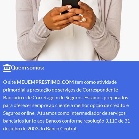
Quem somos:
O site
MEUEMPRESTIMO.COM
tem como atividade
primordial a prestação de serviços de Correspondente
Bancário e de Corretagem de Seguros. Estamos preparados
para oferecer sempre ao cliente a melhor opção de crédito e
Seguros online. Atuamos como intermediador de serviços
bancários junto aos Bancos conforme resolução 3.110 de 31
de julho de 2003 do Banco Central.