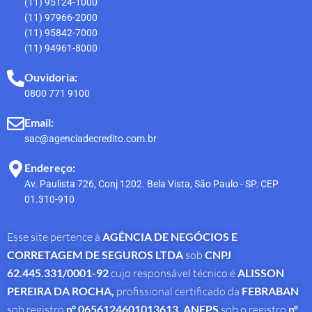
(11) 95124-1000
(11) 97966-2000
(11) 95842-7000
(11) 94961-8000
Ouvidoria:
0800 771 9100
Email:
sac@agenciadecredito.com.br
Endereço:
Av. Paulista 726, Conj 1202. Bela Vista, São Paulo - SP. CEP
01.310-910
Esse site pertence à
AGÊNCIA DE NEGÓCIOS E
CORRETAGEM DE SEGUROS LTDA
sob
CNPJ
62.445.331/0001-92
cujo responsável técnico é
ALISSON
PEREIRA DA ROCHA
,
profissional
certificado da
FEBRABAN
sob registro
nº 0656124601013613,
ANEPS
sob o registro
nº