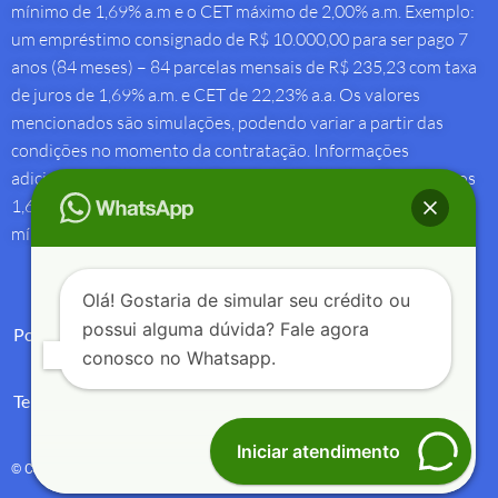
mínimo de 1,69% a.m e o CET máximo de 2,00% a.m. Exemplo:
um empréstimo consignado de R$ 10.000,00 para ser pago 7
anos (84 meses) – 84 parcelas mensais de R$ 235,23 com taxa
de juros de 1,69% a.m. e CET de 22,23% a.a. Os valores
mencionados são simulações, podendo variar a partir das
condições no momento da contratação. Informações
adicionais sobre antecipação saque-aniversário: Taxa de juros
1,69% a.m e Custo Efetivo Total máximo de 1,92% a.m. e
mínimo de 1,88% a.m.
Olá! Gostaria de simular seu crédito ou
possui alguma dúvida? Fale agora
Política de Privacidade
conosco no Whatsapp.
Termos de Uso
Iniciar atendimento
© Copyright 2004 – 2025 – Créditos e Seguros – All Rights Reserved.