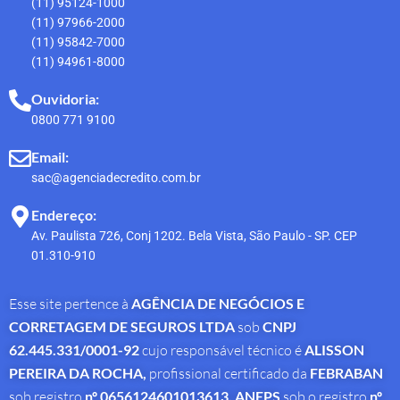
(11) 95124-1000
(11) 97966-2000
(11) 95842-7000
(11) 94961-8000
Ouvidoria:
0800 771 9100
Email:
sac@agenciadecredito.com.br
Endereço:
Av. Paulista 726, Conj 1202. Bela Vista, São Paulo - SP. CEP
01.310-910
Esse site pertence à
AGÊNCIA DE NEGÓCIOS E
CORRETAGEM DE SEGUROS LTDA
sob
CNPJ
62.445.331/0001-92
cujo responsável técnico é
ALISSON
PEREIRA DA ROCHA
,
profissional
certificado da
FEBRABAN
sob registro
nº 0656124601013613,
ANEPS
sob o registro
nº