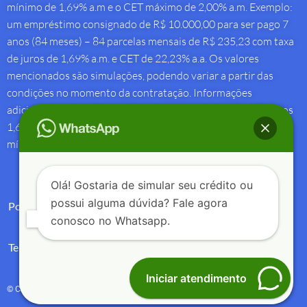
mínimo de 1,69% a.m e o CET máximo de 2,00% a.m. Exemplo:
um empréstimo consignado de R$ 10.000,00 para ser pago 7
anos (84 meses) – 84 parcelas mensais de R$ 235,23 com taxa
de juros de 1,69% a.m. e CET de 22,23% a.a. Os valores
mencionados são simulações, podendo variar a partir das
condições no momento da contratação. Informações
adicionais sobre antecipação saque-aniversário: Taxa de juros
1,69% a.m e Custo Efetivo Total máximo de 1,92% a.m. e
mínimo de 1,88% a.m.
Olá! Gostaria de simular seu crédito ou
possui alguma dúvida? Fale agora
Política de Privacidade
conosco no Whatsapp.
Termos de Uso
Iniciar atendimento
© Copyright 2004 – 2025 – Créditos e Seguros – All Rights Reserved.