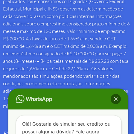
praticados nos empréstimos consignados (Governo Federal,
Estadual, Municipal e INSS) observam as determinações de
cada convênio, assim como políticas internas. Informações
adicionais sobre o empréstimo consignado: prazo mínimo de 6
meses e máximo de 120 meses. Valor mínimo de empréstimo
R$ 200,00. As taxas de juros de 1,69% a.m., sendo o CET
mínimo de 1,69% a.m e o CET máximo de 2,00% a.m. Exemplo:
um empréstimo consignado de R$ 10.000,00 para ser pago 7
anos (84 meses) – 84 parcelas mensais de R$ 235,23 com taxa
de juros de 1,69% a.m. e CET de 22,23% a.a. Os valores
mencionados são simulações, podendo variar a partir das
condições no momento da contratação. Informações
adicionais sobre antecipação saque-aniversário: Taxa de juros
1,69% a.m e Custo Efetivo Total máximo de 1,92% a.m. e
mínimo de 1,88% a.m.
Olá! Gostaria de simular seu crédito ou
possui alguma dúvida? Fale agora
Política de Privacidade