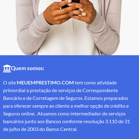
Quem somos:
O site
MEUEMPRESTIMO.COM
tem como atividade
primordial a prestação de serviços de Correspondente
Bancário e de Corretagem de Seguros. Estamos preparados
para oferecer sempre ao cliente a melhor opção de crédito e
Seguros online. Atuamos como intermediador de serviços
bancários junto aos Bancos conforme resolução 3.110 de 31
de julho de 2003 do Banco Central.