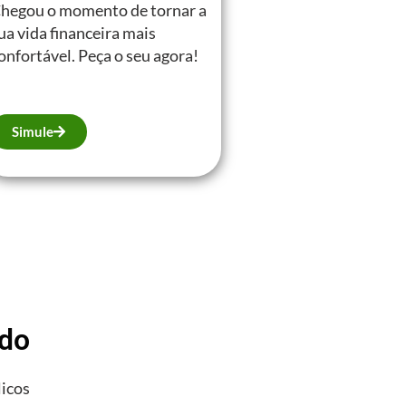
hegou o momento de tornar a
ua vida financeira mais
onfortável. Peça o seu agora!
Simule
ado
licos