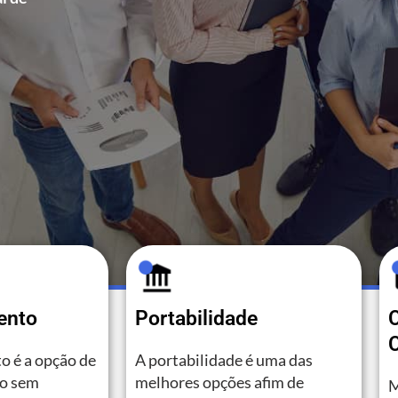
ento
Portabilidade
C
o é a opção de
A portabilidade é uma das
to sem
melhores opções afim de
M