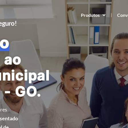
Produtos
Conv
Seguro!
o
 ao
nicipal
 - GO.
res
osentado
l de