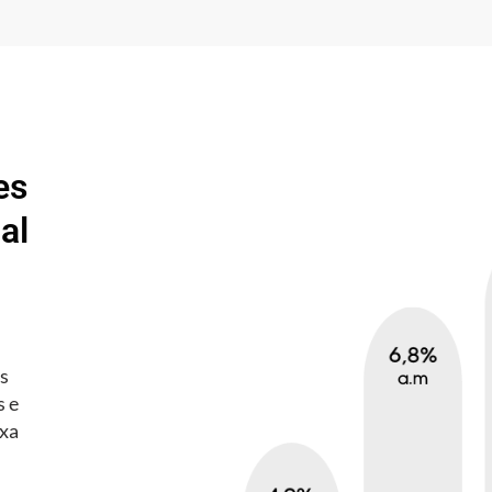
es
al
es
s e
axa