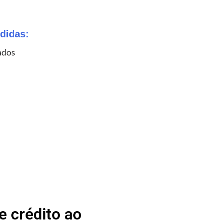
didas:
ados
 crédito ao