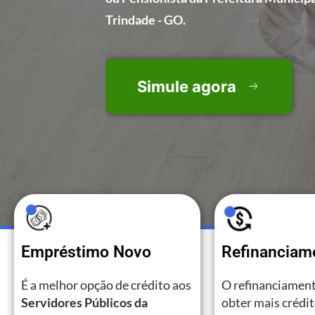
Trindade - GO.
Simule agora
Empréstimo Novo
Refinanciam
É a melhor opção de crédito aos
O refinanciament
Servidores Públicos da
obter mais crédi