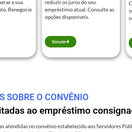
erar a sua
reduzir os juros do seu
C
to. Renegocie
empréstimo atual. Consulte as
s
opções disponíveis.
c
Simule
S SOBRE O CONVÊNIO
litadas ao empréstimo consign
rias atendidas no convênio estabelecido aos Servidores Púb