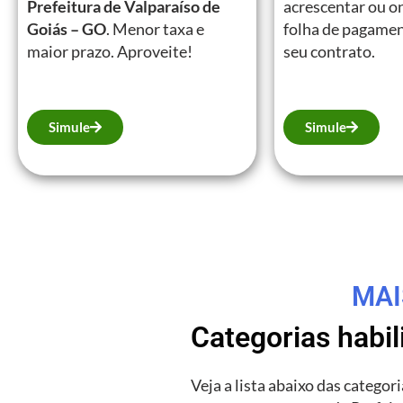
Prefeitura de Valparaíso de
acrescentar ou on
Goiás – GO
. Menor taxa e
folha de pagamen
maior prazo. Aproveite!
seu contrato.
Simule
Simule
MAI
Categorias habi
Veja a lista abaixo das catego