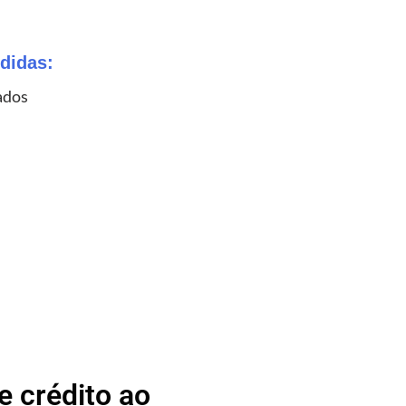
didas:
ados
 crédito ao