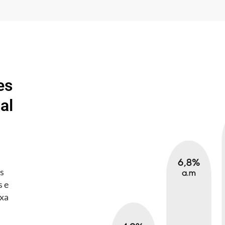
es
al
es
s e
axa