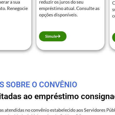
erar a sua
reduzir os juros do seu
C
to. Renegocie
empréstimo atual. Consulte as
s
opções disponíveis.
c
Simule
S SOBRE O CONVÊNIO
litadas ao empréstimo consign
rias atendidas no convênio estabelecido aos Servidores Púb