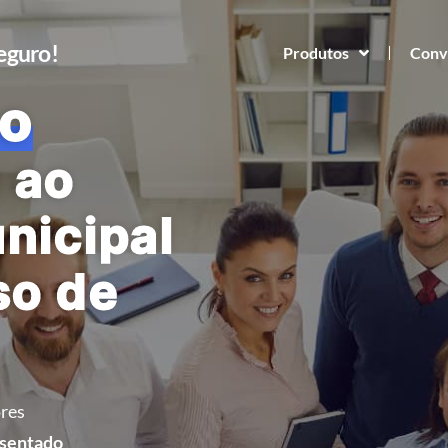
Seguro!
Produtos
Conv
o
 ao
nicipal
so de
res
osentado