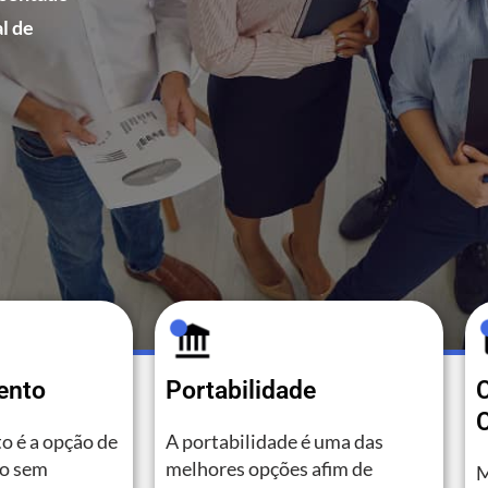
l de
ento
Portabilidade
C
o é a opção de
A portabilidade é uma das
to sem
melhores opções afim de
M