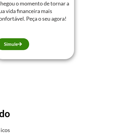
hegou o momento de tornar a
ua vida financeira mais
onfortável. Peça o seu agora!
Simule
ado
licos