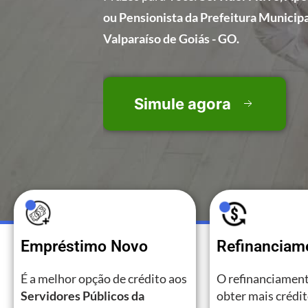
ou Pensionista da Prefeitura Municipa
Valparaíso de Goiás - GO.
Simule agora
Empréstimo Novo
Refinanciam
É a melhor opção de crédito aos
O refinanciament
Servidores Públicos da
obter mais crédi