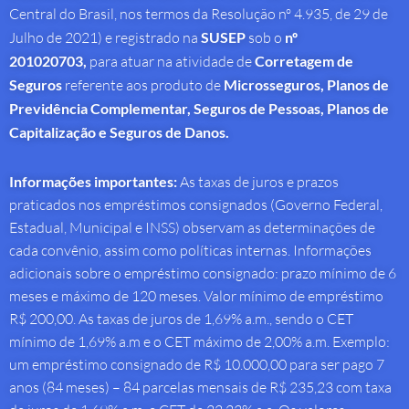
Central do Brasil, nos termos da Resolução nº 4.935, de 29 de
Julho de 2021) e registrado na
SUSEP
sob o
nº
201020703,
para atuar na atividade de
Corretagem de
Seguros
referente aos produto de
Microsseguros, Planos de
Previdência Complementar, Seguros de Pessoas, Planos de
Capitalização e Seguros de Danos.
Informações importantes:
As taxas de juros e prazos
praticados nos empréstimos consignados (Governo Federal,
Estadual, Municipal e INSS) observam as determinações de
cada convênio, assim como políticas internas. Informações
adicionais sobre o empréstimo consignado: prazo mínimo de 6
meses e máximo de 120 meses. Valor mínimo de empréstimo
R$ 200,00. As taxas de juros de 1,69% a.m., sendo o CET
mínimo de 1,69% a.m e o CET máximo de 2,00% a.m. Exemplo:
um empréstimo consignado de R$ 10.000,00 para ser pago 7
anos (84 meses) – 84 parcelas mensais de R$ 235,23 com taxa