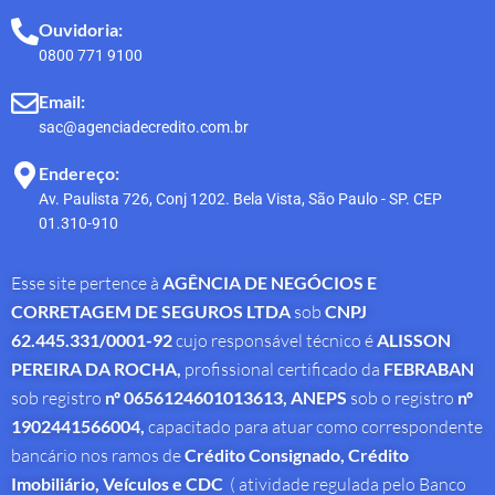
Ouvidoria:
0800 771 9100
Email:
sac@agenciadecredito.com.br
Endereço:
Av. Paulista 726, Conj 1202. Bela Vista, São Paulo - SP. CEP
01.310-910
Esse site pertence à
AGÊNCIA DE NEGÓCIOS E
CORRETAGEM DE SEGUROS LTDA
sob
CNPJ
62.445.331/0001-92
cujo responsável técnico é
ALISSON
PEREIRA DA ROCHA
,
profissional
certificado da
FEBRABAN
sob registro
nº 0656124601013613,
ANEPS
sob o registro
nº
1902441566004,
capacitado para atuar como correspondente
bancário nos ramos de
Crédito Consignado,
Crédito
Imobiliário, Veículos e CDC
( atividade regulada pelo Banco