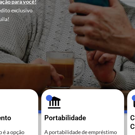
ação para você!
dito exclusivo
ila!
ento
Portabilidade
C
C
 é a opção
A portabilidade de empréstimo