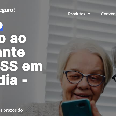
Seguro!
Produtos
Convên
o
o ao
ante
NSS em
dia -
s prazos do