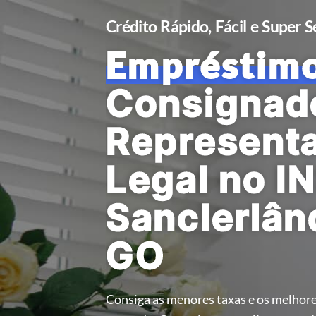
Crédito Rápido, Fácil e Super 
Empréstim
Consignad
Represent
Legal no I
Sanclerlân
GO
Consiga as menores taxas e os melhore