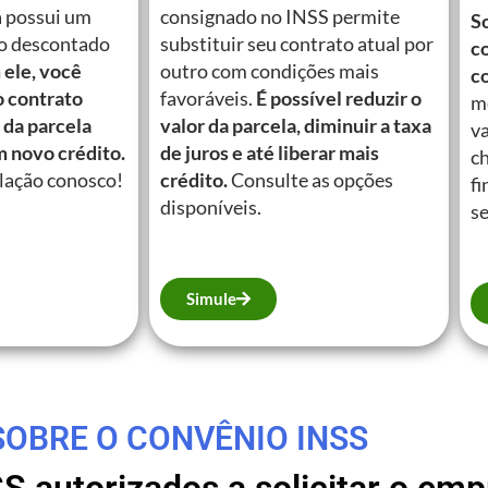
á possui um
consignado no INSS permite
So
o descontado
substituir seu contrato atual por
c
ele, você
outro com condições mais
c
o contrato
favoráveis.
É possível reduzir o
m
 da parcela
valor da parcela, diminuir a taxa
va
m novo crédito.
de juros e até liberar mais
c
lação conosco!
crédito.
Consulte as opções
fi
disponíveis.
se
Simule
SOBRE O CONVÊNIO INSS
SS autorizados a solicitar o e