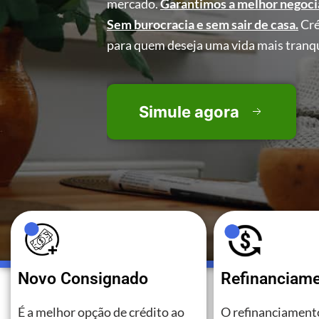
mercado.
Garantimos a melhor negoci
Sem burocracia e sem sair de casa.
Cré
para quem deseja uma vida mais tranqu
Simule agora
Novo Consignado
Refinanciam
É a melhor opção de crédito ao
O refinanciamento