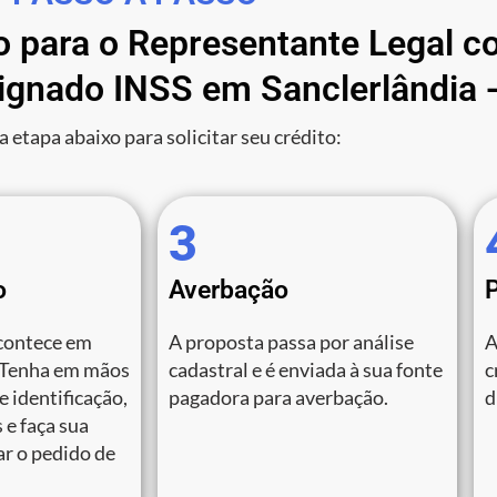
o para o Representante Legal co
gnado INSS em Sanclerlândia 
a etapa abaixo para solicitar seu crédito:
3
o
Averbação
contece em
A proposta passa por análise
A
 Tenha em mãos
cadastral e é enviada à sua fonte
c
 identificação,
pagadora para averbação.
d
 e faça sua
zar o pedido de