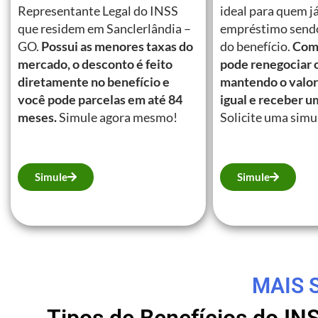
Representante Legal do INSS
ideal para quem j
que residem em Sanclerlândia –
empréstimo send
GO.
Possui as menores taxas do
do benefício.
Com 
mercado, o desconto é feito
pode renegociar 
diretamente no benefício e
mantendo o valor
você pode parcelas em até 84
igual e receber u
meses.
Simule agora mesmo!
Solicite uma simu
Simule
Simule
MAIS 
Tipos de Benefícios do IN