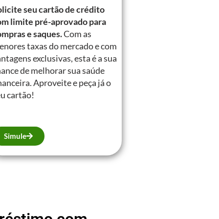
licite seu cartão de crédito
om limite pré-aprovado para
ompras e saques.
Com as
enores taxas do mercado e com
ntagens exclusivas, esta é a sua
hance de melhorar sua saúde
nanceira. Aproveite e peça já o
u cartão!
Simule
mpréstimo com