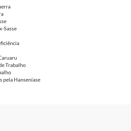
uerra
ra
sse
x-Sasse
ficiência
-Caruaru
de Trabalho
balho
as pela Hanseníase