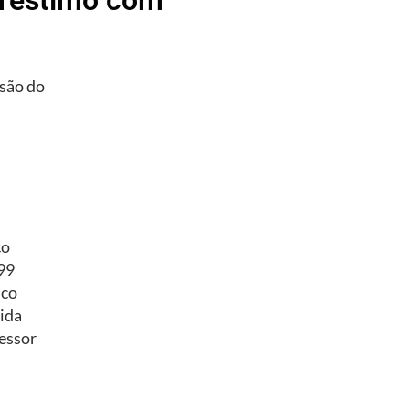
são do
co
/99
ico
ida
essor