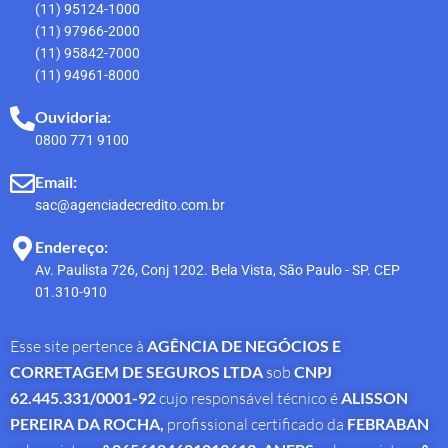
(11) 95124-1000
(11) 97966-2000
(11) 95842-7000
(11) 94961-8000
Ouvidoria:
0800 771 9100
Email:
sac@agenciadecredito.com.br
Endereço:
Av. Paulista 726, Conj 1202. Bela Vista, São Paulo - SP. CEP
01.310-910
Esse site pertence à
AGÊNCIA DE NEGÓCIOS E
CORRETAGEM DE SEGUROS LTDA
sob
CNPJ
62.445.331/0001-92
cujo responsável técnico é
ALISSON
PEREIRA DA ROCHA
,
profissional
certificado da
FEBRABAN