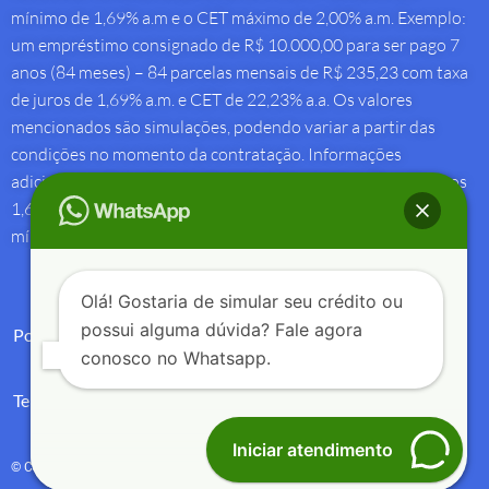
mínimo de 1,69% a.m e o CET máximo de 2,00% a.m. Exemplo:
um empréstimo consignado de R$ 10.000,00 para ser pago 7
anos (84 meses) – 84 parcelas mensais de R$ 235,23 com taxa
de juros de 1,69% a.m. e CET de 22,23% a.a. Os valores
mencionados são simulações, podendo variar a partir das
condições no momento da contratação. Informações
adicionais sobre antecipação saque-aniversário: Taxa de juros
1,69% a.m e Custo Efetivo Total máximo de 1,92% a.m. e
mínimo de 1,88% a.m.
Olá! Gostaria de simular seu crédito ou
possui alguma dúvida? Fale agora
Política de Privacidade
conosco no Whatsapp.
Termos de Uso
Iniciar atendimento
© Copyright 2004 – 2025 – Créditos e Seguros – All Rights Reserved.