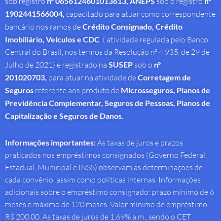
sob registro
nº 0656124601013613,
ANEPS
sob o registro
nº
1902441566004,
capacitado para atuar como correspondente
bancário nos ramos de
Crédito Consignado,
Crédito
Imobiliário, Veículos e CDC
( atividade regulada pelo Banco
Central do Brasil, nos termos da Resolução nº 4.935, de 29 de
Julho de 2021) e registrado na
SUSEP
sob o
nº
201020703,
para atuar na atividade de
Corretagem de
Seguros
referente aos produto de
Microsseguros, Planos de
Previdência Complementar, Seguros de Pessoas, Planos de
Capitalização e Seguros de Danos.
Informações importantes:
As taxas de juros e prazos
praticados nos empréstimos consignados (Governo Federal,
Estadual, Municipal e INSS) observam as determinações de
cada convênio, assim como políticas internas. Informações
adicionais sobre o empréstimo consignado: prazo mínimo de 6
meses e máximo de 120 meses. Valor mínimo de empréstimo
R$ 200,00. As taxas de juros de 1,69% a.m., sendo o CET