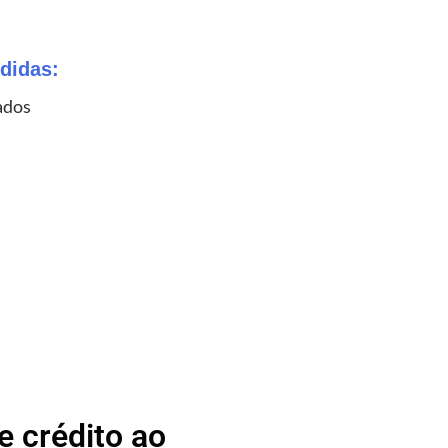
didas:
ados
 crédito ao