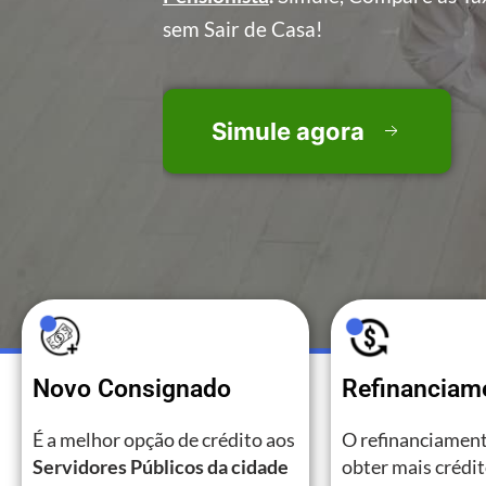
sem Sair de Casa!
Simule agora
Novo Consignado
Refinanciam
É a melhor opção de crédito aos
O refinanciament
Servidores Públicos da cidade
obter mais crédi