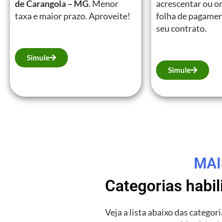
de Carangola – MG
. Menor
acrescentar ou on
taxa e maior prazo. Aproveite!
folha de pagamen
seu contrato.
Simule
Simule
MAI
Categorias habi
Veja a lista abaixo das catego