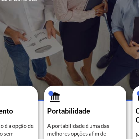
ento
Portabilidade
C
o é a opção de
A portabilidade é uma das
to sem
melhores opções afim de
M