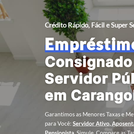
Crédito Rápido, Fácil e Super 
Empréstim
Consignado
Servidor Pú
em Carango
Garantimos as Menores Taxas e Me
para Você:
Servidor Ativo, Aposen
Pensionista
.
Simule, Compare as Ta