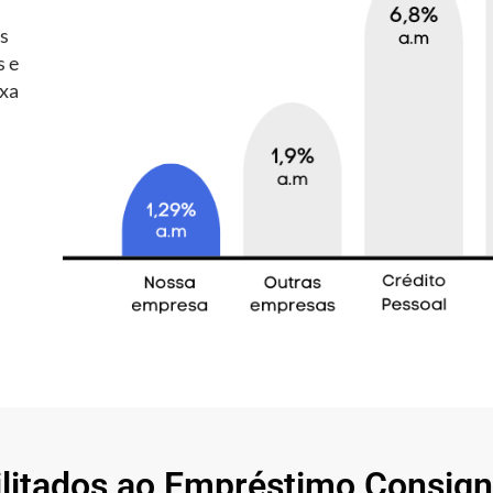
es
s e
axa
ilitados ao Empréstimo Consig