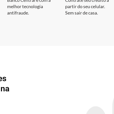
Banco Central e com a
Contrate seu crédito a
melhor tecnologia
partir do seu celular.
antifraude.
Sem sair de casa.
es
 na