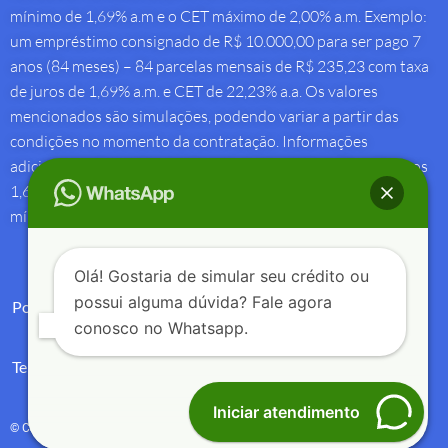
mínimo de 1,69% a.m e o CET máximo de 2,00% a.m. Exemplo:
um empréstimo consignado de R$ 10.000,00 para ser pago 7
anos (84 meses) – 84 parcelas mensais de R$ 235,23 com taxa
de juros de 1,69% a.m. e CET de 22,23% a.a. Os valores
mencionados são simulações, podendo variar a partir das
condições no momento da contratação. Informações
adicionais sobre antecipação saque-aniversário: Taxa de juros
1,69% a.m e Custo Efetivo Total máximo de 1,92% a.m. e
mínimo de 1,88% a.m.
Olá! Gostaria de simular seu crédito ou
possui alguma dúvida? Fale agora
Política de Privacidade
conosco no Whatsapp.
Termos de Uso
Iniciar atendimento
© Copyright 2004 – 2025 – Créditos e Seguros – All Rights Reserved.