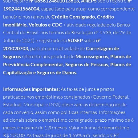
sob registro
nº 0656124601013613,
ANEPS
sob o registro
nº
1902441566004,
capacitado para atuar como correspondente
bancário nos ramos de
Crédito Consignado,
Crédito
Imobiliário, Veículos e CDC
( atividade regulada pelo Banco
Central do Brasil, nos termos da Resolução nº 4.935, de 29 de
Julho de 2021) e registrado na
SUSEP
sob o
nº
201020703,
para atuar na atividade de
Corretagem de
Seguros
referente aos produto de
Microsseguros, Planos de
Previdência Complementar, Seguros de Pessoas, Planos de
Capitalização e Seguros de Danos.
Informações importantes:
As taxas de juros e prazos
praticados nos empréstimos consignados (Governo Federal,
Estadual, Municipal e INSS) observam as determinações de
cada convênio, assim como políticas internas. Informações
adicionais sobre o empréstimo consignado: prazo mínimo de 6
meses e máximo de 120 meses. Valor mínimo de empréstimo
R$ 200,00. As taxas de juros de 1,69% a.m., sendo o CET