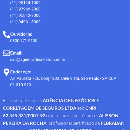
(11) 95124-1000
(11) 97966-2000
(11) 95842-7000
(11) 94961-8000
Ouvidoria:
0800 771 9100
Email:
sac@agenciadecredito.com.br
Endereço:
Av. Paulista 726, Conj 1202. Bela Vista, São Paulo - SP. CEP
01.310-910
Esse site pertence à
AGÊNCIA DE NEGÓCIOS E
CORRETAGEM DE SEGUROS LTDA
sob
CNPJ
62.445.331/0001-92
cujo responsável técnico é
ALISSON
PEREIRA DA ROCHA
,
profissional
certificado da
FEBRABAN