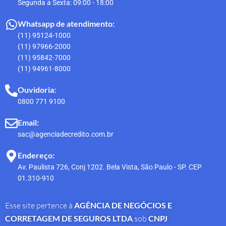
Segunda a Sexta: 09:00 - 18:00
Whatsapp de atendimento:
(11) 95124-1000
(11) 97966-2000
(11) 95842-7000
(11) 94961-8000
Ouvidoria:
0800 771 9100
Email:
sac@agenciadecredito.com.br
Endereço:
Av. Paulista 726, Conj 1202. Bela Vista, São Paulo - SP. CEP
01.310-910
Esse site pertence à
AGÊNCIA DE NEGÓCIOS E
CORRETAGEM DE SEGUROS LTDA
sob
CNPJ