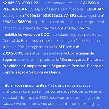
62.445.331/0001-92
cujo responsável técnico é
ALISSON
PEREIRA DA ROCHA
,
profissional
certificado da
FEBRABAN
sob registro
nº 0656124601013613,
ANEPS
sob o registro
nº
1902441566004,
capacitado para atuar como correspondente
bancário nos ramos de
Crédito Consignado,
Crédito
Imobiliário, Veículos e CDC
( atividade regulada pelo Banco
Central do Brasil, nos termos da Resolução nº 4.935, de 29 de
Julho de 2021) e registrado na
SUSEP
sob o
nº
201020703,
para atuar na atividade de
Corretagem de
Seguros
referente aos produto de
Microsseguros, Planos de
Previdência Complementar, Seguros de Pessoas, Planos de
Capitalização e Seguros de Danos.
Informações importantes:
As taxas de juros e prazos
praticados nos empréstimos consignados (Governo Federal,
Estadual, Municipal e INSS) observam as determinações de
cada convênio, assim como políticas internas. Informações