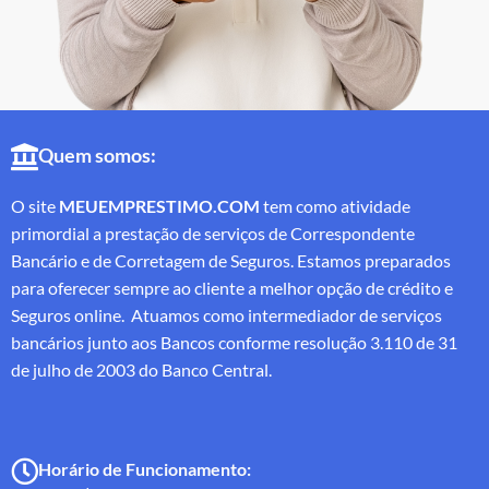
Quem somos:
O site
MEUEMPRESTIMO.COM
tem como atividade
primordial a prestação de serviços de Correspondente
Bancário e de Corretagem de Seguros. Estamos preparados
para oferecer sempre ao cliente a melhor opção de crédito e
Seguros online. Atuamos como intermediador de serviços
bancários junto aos Bancos conforme resolução 3.110 de 31
de julho de 2003 do Banco Central.
Horário de Funcionamento: