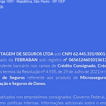
anga 1097 - República, São Paulo - SP. CEP
00
ETAGEM DE SEGUROS LTDA
sob
CNPJ 62.445.331/0001
icado da
FEBRABAN
sob registro
nº 0656124601013613
ondente bancário nos ramos de
Crédito Consignado,
Créd
os termos da Resolução nº 4.935, de 29 de Julho de 2021) e 
 de Seguros
referente aos produto de
Microsseguro
ação e Seguros de Danos.
raticados nos empréstimos consignados (Governo Federal, 
o políticas internas. Informações adicionais sobre o e