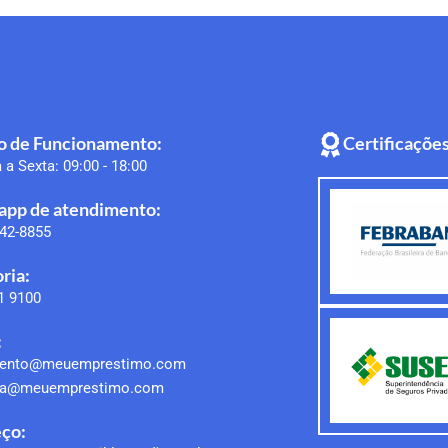
o de Funcionamento:
Certificações
a Sexta: 09:00 - 18:00
pp de atendimento:
242-8855
ria:
1 9100
:
mento@meuemprestimo.com
ria@meuemprestimo.com
ço: