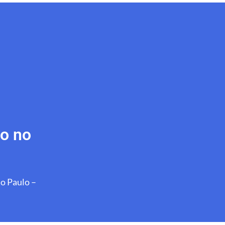
do no
ão Paulo –