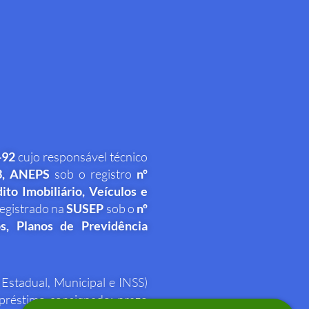
-92
cujo responsável técnico
,
ANEPS
sob o registro
nº
ito Imobiliário, Veículos e
registrado na
SUSEP
sob o
nº
s, Planos de Previdência
Estadual, Municipal e INSS)
mpréstimo consignado: prazo