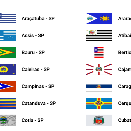
Araçatuba - SP
Arara
Assis - SP
Atiba
Bauru - SP
Berti
Caieiras - SP
Cajam
Campinas - SP
Carag
Catanduva - SP
Cerqu
Cotia - SP
Cubat