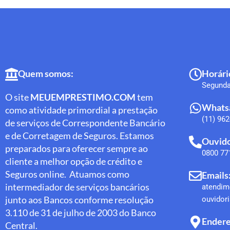
Quem somos:
Horári
Segunda 
O site
MEUEMPRESTIMO.COM
tem
Whatsa
como atividade primordial a prestação
(11) 96
de serviços de Correspondente Bancário
e de Corretagem de Seguros. Estamos
Ouvido
preparados para oferecer sempre ao
0800 77
cliente a melhor opção de crédito e
Seguros online. Atuamos como
Emails
intermediador de serviços bancários
atendi
junto aos Bancos conforme resolução
ouvido
3.110 de 31 de julho de 2003 do Banco
Endere
Central.