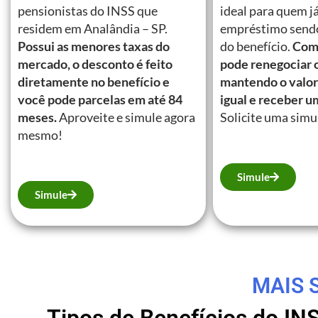
pensionistas do INSS que
ideal para quem j
residem em Analândia – SP.
empréstimo send
Possui as menores taxas do
do benefício.
Com 
mercado, o desconto é feito
pode renegociar 
diretamente no benefício e
mantendo o valor
você pode parcelas em até 84
igual e receber u
meses.
Aproveite e simule agora
Solicite uma simu
mesmo!
Simule
Simule
MAIS 
Tipos de Benefícios do IN