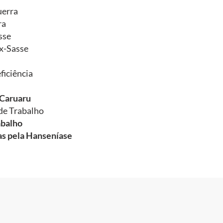
uerra
ra
sse
x-Sasse
ficiência
-Caruaru
de Trabalho
abalho
das pela Hanseníase