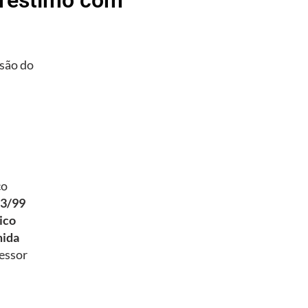
são do
co
93/99
ico
mida
essor