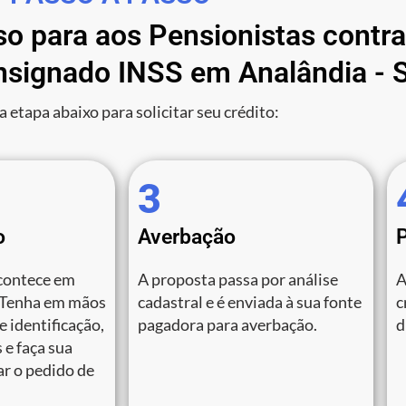
so para aos Pensionistas contr
signado INSS em Analândia - 
a etapa abaixo para solicitar seu crédito:
3
o
Averbação
contece em
A proposta passa por análise
A
 Tenha em mãos
cadastral e é enviada à sua fonte
c
 identificação,
pagadora para averbação.
d
 e faça sua
zar o pedido de