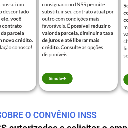
á possui um
consignado no INSS permite
So
o descontado
substituir seu contrato atual por
c
ele, você
outro com condições mais
c
o contrato
favoráveis.
É possível reduzir o
m
 da parcela
valor da parcela, diminuir a taxa
va
m novo crédito.
de juros e até liberar mais
c
lação conosco!
crédito.
Consulte as opções
fi
disponíveis.
se
Simule
SOBRE O CONVÊNIO INSS
SS autorizados a solicitar o e