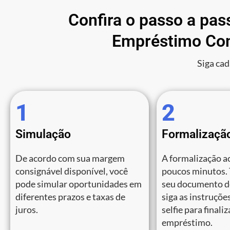
Confira o passo a pas
Empréstimo Con
Siga cad
1
2
Simulação
Formalizaçã
De acordo com sua margem
A formalização a
consignável disponível, você
poucos minutos.
pode simular oportunidades em
seu documento de
diferentes prazos e taxas de
siga as instruções
juros.
selfie para finali
empréstimo.