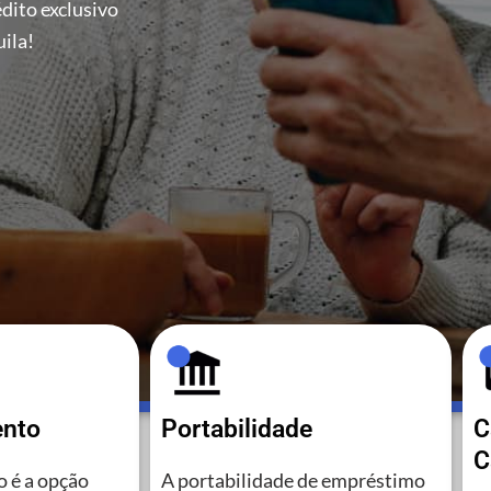
dito exclusivo
ila!
ento
Portabilidade
C
C
 é a opção
A portabilidade de empréstimo