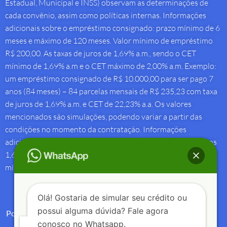
Estadual, Municipal e INSS) observam as determinações de
cada convênio, assim como políticas internas. Informações
adicionais sobre o empréstimo consignado: prazo mínimo de 6
meses e máximo de 120 meses. Valor mínimo de empréstimo
R$ 200,00. As taxas de juros de 1,69% a.m., sendo o CET
mínimo de 1,69% a.m e o CET máximo de 2,00% a.m. Exemplo:
um empréstimo consignado de R$ 10.000,00 para ser pago 7
anos (84 meses) – 84 parcelas mensais de R$ 235,23 com taxa
de juros de 1,69% a.m. e CET de 22,23% a.a. Os valores
mencionados são simulações, podendo variar a partir das
condições no momento da contratação. Informações
adicionais sobre antecipação saque-aniversário: Taxa de juros
1,69% a.m e Custo Efetivo Total máximo de 1,92% a.m. e
mínimo de 1,88% a.m.
Olá! Gostaria de simular seu crédito ou
possui alguma dúvida? Fale agora
Política de Privacidade
conosco no Whatsapp.