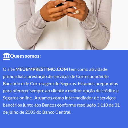
Quem somos:
O site
MEUEMPRESTIMO.COM
tem como atividade
primordial a prestação de serviços de Correspondente
Bancário e de Corretagem de Seguros. Estamos preparados
para oferecer sempre ao cliente a melhor opção de crédito e
Seguros online. Atuamos como intermediador de serviços
bancários junto aos Bancos conforme resolução 3.110 de 31
de julho de 2003 do Banco Central.