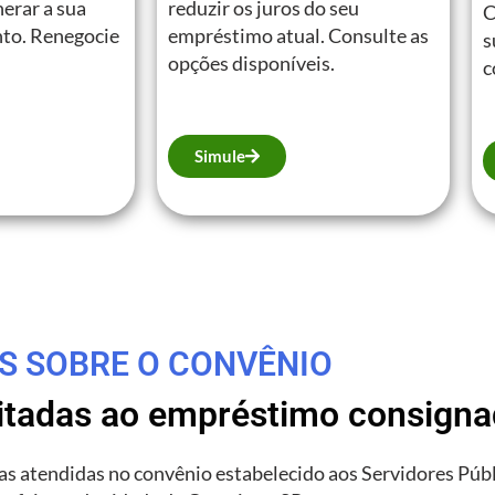
erar a sua
reduzir os juros do seu
C
to. Renegocie
empréstimo atual. Consulte as
s
opções disponíveis.
c
Simule
S SOBRE O CONVÊNIO
litadas ao empréstimo consign
rias atendidas no convênio estabelecido aos Servidores Púb