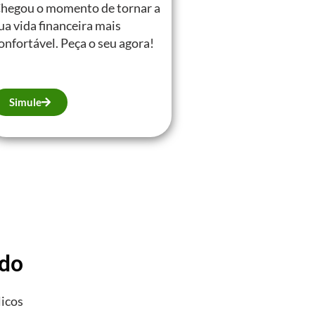
hegou o momento de tornar a
ua vida financeira mais
onfortável. Peça o seu agora!
Simule
ado
licos