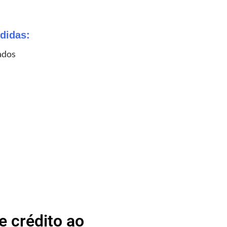
didas:
ados
 crédito ao