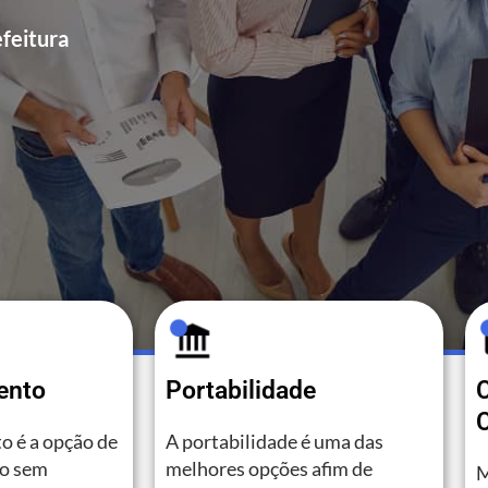
feitura
ento
Portabilidade
C
o é a opção de
A portabilidade é uma das
to sem
melhores opções afim de
M