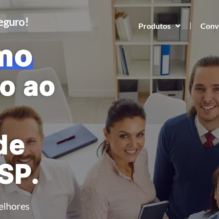
Seguro!
Produtos
Conv
mo
o ao
de
 SP.
elhores