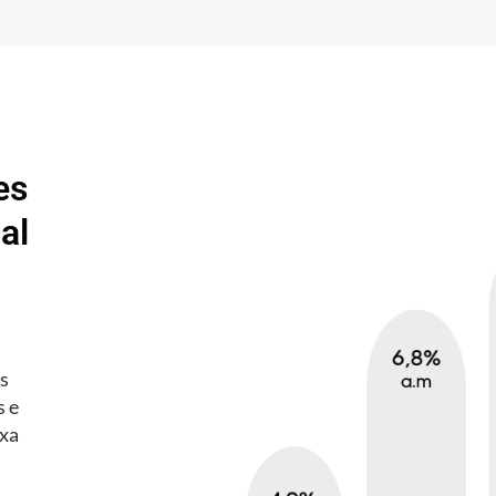
es
al
es
s e
axa