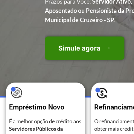
Prazos para Você:
Servidor Ativo,
Aposentado ou Pensionista da Pre
Municipal de Cruzeiro - SP.
Simule agora
Empréstimo Novo
Refinanciam
É a melhor opção de crédito aos
O refinanciament
Servidores Públicos da
obter mais crédi