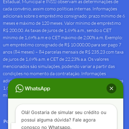
Estadual, Municipal e INSS) observam as determinações de
cada convênio, assim como políticas internas. Informações
adicionais sobre o empréstimo consignado: prazo mínimo de 6
meses e máximo de 120 meses. Valor mínimo de empréstimo
R$ 200,00. As taxas de juros de 1,69% a.m., sendo o CET
mínimo de 1,69% a.m e o CET máximo de 2,00% a.m. Exemplo:
um empréstimo consignado de R$ 10.000,00 para ser pago 7
anos (84 meses) – 84 parcelas mensais de R$ 235,23 com taxa
de juros de 1,69% a.m. e CET de 22,23% a.a. Os valores
mencionados são simulações, podendo variar a partir das
condições no momento da contratação. Informações
adicionais sobre antecipação saque-aniversário: Taxa de juros
1,69% a.m e Custo Efetivo Total máximo de 1,92% a.m. e
mínimo de 1,88% a.m.
Olá! Gostaria de simular seu crédito ou
possui alguma dúvida? Fale agora
Política de Privacidade
conosco no Whatsapp.