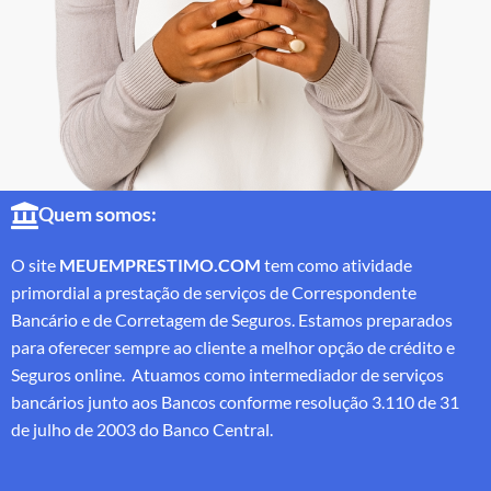
Quem somos:
O site
MEUEMPRESTIMO.COM
tem como atividade
primordial a prestação de serviços de Correspondente
Bancário e de Corretagem de Seguros. Estamos preparados
para oferecer sempre ao cliente a melhor opção de crédito e
Seguros online. Atuamos como intermediador de serviços
bancários junto aos Bancos conforme resolução 3.110 de 31
de julho de 2003 do Banco Central.