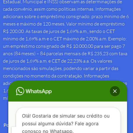
Estadual, Municipal e INSS) observam as determinações de
cada convênio, assim como políticas internas. Informações
adicionais sobre o empréstimo consignado: prazo mínimo de 6
meses e máximo de 120 meses. Valor mínimo de empréstimo
R$ 200,00. As taxas de juros de 1,69% a.m., sendo o CET
mínimo de 1,69% a.m e o CET máximo de 2,00% a.m. Exemplo:
um empréstimo consignado de R$ 10.000,00 para ser pago 7
anos (84 meses) – 84 parcelas mensais de R$ 235,23 com taxa
de juros de 1,69% a.m. e CET de 22,23% a.a. Os valores
mencionados são simulações, podendo variar a partir das
condições no momento da contratação. Informações
adicionais sobre antecipação saque-aniversário: Taxa de juros
1,69% a.m e Custo Efetivo Total máximo de 1,92% a.m. e
mínimo de 1,88% a.m.
Olá! Gostaria de simular seu crédito ou
possui alguma dúvida? Fale agora
Política de Privacidade
conosco no Whatsapp.