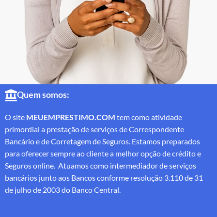
Quem somos:
O site
MEUEMPRESTIMO.COM
tem como atividade
primordial a prestação de serviços de Correspondente
Bancário e de Corretagem de Seguros. Estamos preparados
para oferecer sempre ao cliente a melhor opção de crédito e
Seguros online. Atuamos como intermediador de serviços
bancários junto aos Bancos conforme resolução 3.110 de 31
de julho de 2003 do Banco Central.