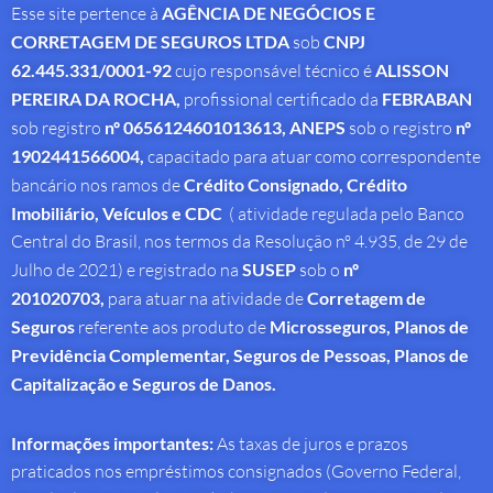
Esse site pertence à
AGÊNCIA DE NEGÓCIOS E
CORRETAGEM DE SEGUROS LTDA
sob
CNPJ
62.445.331/0001-92
cujo responsável técnico é
ALISSON
PEREIRA DA ROCHA
,
profissional
certificado da
FEBRABAN
sob registro
nº 0656124601013613,
ANEPS
sob o registro
nº
1902441566004,
capacitado para atuar como correspondente
bancário nos ramos de
Crédito Consignado,
Crédito
Imobiliário, Veículos e CDC
( atividade regulada pelo Banco
Central do Brasil, nos termos da Resolução nº 4.935, de 29 de
Julho de 2021) e registrado na
SUSEP
sob o
nº
201020703,
para atuar na atividade de
Corretagem de
Seguros
referente aos produto de
Microsseguros, Planos de
Previdência Complementar, Seguros de Pessoas, Planos de
Capitalização e Seguros de Danos.
Informações importantes:
As taxas de juros e prazos
praticados nos empréstimos consignados (Governo Federal,