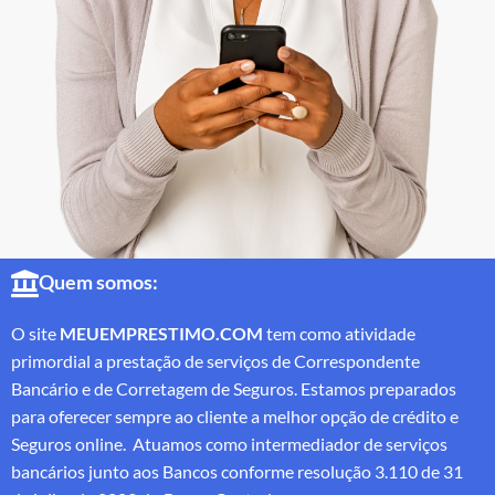
Quem somos:
O site
MEUEMPRESTIMO.COM
tem como atividade
primordial a prestação de serviços de Correspondente
Bancário e de Corretagem de Seguros. Estamos preparados
para oferecer sempre ao cliente a melhor opção de crédito e
Seguros online. Atuamos como intermediador de serviços
bancários junto aos Bancos conforme resolução 3.110 de 31