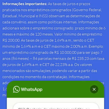
Informações importantes:
As taxas de juros e prazos
praticados nos empréstimos consignados (Governo Federal,
Estadual, Municipal e INSS) observam as determinações de
cada convênio, assim como políticas internas. Informações
adicionais sobre o empréstimo consignado: prazo mínimo de 6
meses e máximo de 120 meses. Valor mínimo de empréstimo
R$ 200,00. As taxas de juros de 1,69% a.m., sendo o CET
mínimo de 1,69% a.m e o CET máximo de 2,00% a.m. Exemplo:
um empréstimo consignado de R$ 10.000,00 para ser pago 7
anos (84 meses) – 84 parcelas mensais de R$ 235,23 com taxa
de juros de 1,69% a.m. e CET de 22,23% a.a. Os valores
mencionados são simulações, podendo variar a partir das
condições no momento da contratação. Informações
adicionais sobre antecipação saque-aniversário: Taxa de juros
1,69% a.m e Custo Efetivo Total máximo de 1,92% a.m. e
mínimo de 1,88% a.m.