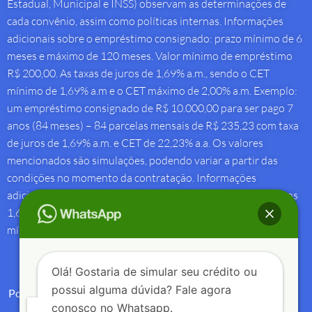
Estadual, Municipal e INSS) observam as determinações de
cada convênio, assim como políticas internas. Informações
adicionais sobre o empréstimo consignado: prazo mínimo de 6
meses e máximo de 120 meses. Valor mínimo de empréstimo
R$ 200,00. As taxas de juros de 1,69% a.m., sendo o CET
mínimo de 1,69% a.m e o CET máximo de 2,00% a.m. Exemplo:
um empréstimo consignado de R$ 10.000,00 para ser pago 7
anos (84 meses) – 84 parcelas mensais de R$ 235,23 com taxa
de juros de 1,69% a.m. e CET de 22,23% a.a. Os valores
mencionados são simulações, podendo variar a partir das
condições no momento da contratação. Informações
adicionais sobre antecipação saque-aniversário: Taxa de juros
1,69% a.m e Custo Efetivo Total máximo de 1,92% a.m. e
mínimo de 1,88% a.m.
Olá! Gostaria de simular seu crédito ou
possui alguma dúvida? Fale agora
Política de Privacidade
conosco no Whatsapp.