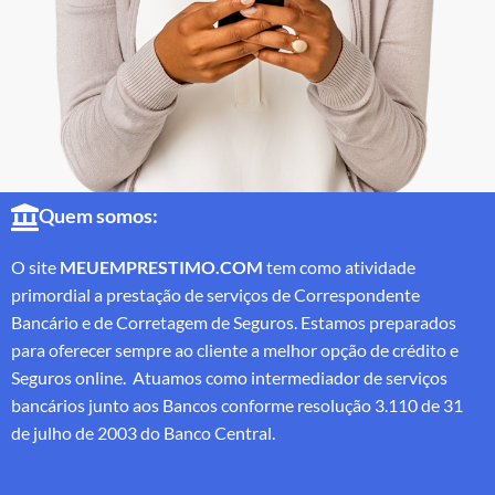
Quem somos:
O site
MEUEMPRESTIMO.COM
tem como atividade
primordial a prestação de serviços de Correspondente
Bancário e de Corretagem de Seguros. Estamos preparados
para oferecer sempre ao cliente a melhor opção de crédito e
Seguros online. Atuamos como intermediador de serviços
bancários junto aos Bancos conforme resolução 3.110 de 31
de julho de 2003 do Banco Central.