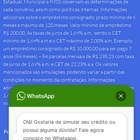
Estadual, Municipal e INSS) observam as determinações de
cada convênio, assim como políticas internas. Informações
adicionais sobre o empréstimo consignado: prazo mínimo de 6
meses e máximo de 120 meses. Valor mínimo de empréstimo
R$ 200,00. As taxas de juros de 1,69% a.m., sendo o CET
mínimo de 1,69% a.m e o CET máximo de 2,00% a.m. Exemplo:
um empréstimo consignado de R$ 10.000,00 para ser pago 7
anos (84 meses) – 84 parcelas mensais de R$ 235,23 com taxa
de juros de 1,69% a.m. e CET de 22,23% a.a. Os valores
mencionados são simulações, podendo variar a partir das
condições no momento da contratação. Informações
adicionais sobre antecipação saque-aniversário: Taxa de juros
1,69% a.m e Custo Efetivo Total máximo de 1,92% a.m. e
mínimo de 1,88% a.m.
Olá! Gostaria de simular seu crédito ou
possui alguma dúvida? Fale agora
Política de Privacidade
conosco no Whatsapp.