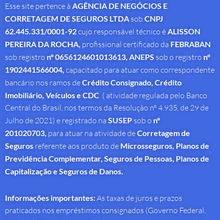
Esse site pertence à
AGÊNCIA DE NEGÓCIOS E
CORRETAGEM DE SEGUROS LTDA
sob
CNPJ
62.445.331/0001-92
cujo responsável técnico é
ALISSON
PEREIRA DA ROCHA
,
profissional
certificado da
FEBRABAN
sob registro
nº 0656124601013613,
ANEPS
sob o registro
nº
1902441566004,
capacitado para atuar como correspondente
bancário nos ramos de
Crédito Consignado,
Crédito
Imobiliário, Veículos e CDC
( atividade regulada pelo Banco
Central do Brasil, nos termos da Resolução nº 4.935, de 29 de
Julho de 2021) e registrado na
SUSEP
sob o
nº
201020703,
para atuar na atividade de
Corretagem de
Seguros
referente aos produto de
Microsseguros, Planos de
Previdência Complementar, Seguros de Pessoas, Planos de
Capitalização e Seguros de Danos.
Informações importantes:
As taxas de juros e prazos
praticados nos empréstimos consignados (Governo Federal,