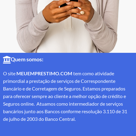
Quem somos:
O site
MEUEMPRESTIMO.COM
tem como atividade
primordial a prestação de serviços de Correspondente
Bancário e de Corretagem de Seguros. Estamos preparados
para oferecer sempre ao cliente a melhor opção de crédito e
Seguros online. Atuamos como intermediador de serviços
bancários junto aos Bancos conforme resolução 3.110 de 31
de julho de 2003 do Banco Central.