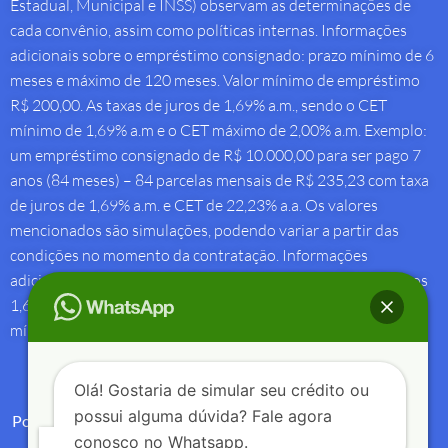
Estadual, Municipal e INSS) observam as determinações de
cada convênio, assim como políticas internas. Informações
adicionais sobre o empréstimo consignado: prazo mínimo de 6
meses e máximo de 120 meses. Valor mínimo de empréstimo
R$ 200,00. As taxas de juros de 1,69% a.m., sendo o CET
mínimo de 1,69% a.m e o CET máximo de 2,00% a.m. Exemplo:
um empréstimo consignado de R$ 10.000,00 para ser pago 7
anos (84 meses) – 84 parcelas mensais de R$ 235,23 com taxa
de juros de 1,69% a.m. e CET de 22,23% a.a. Os valores
mencionados são simulações, podendo variar a partir das
condições no momento da contratação. Informações
adicionais sobre antecipação saque-aniversário: Taxa de juros
1,69% a.m e Custo Efetivo Total máximo de 1,92% a.m. e
mínimo de 1,88% a.m.
Olá! Gostaria de simular seu crédito ou
possui alguma dúvida? Fale agora
Política de Privacidade
conosco no Whatsapp.