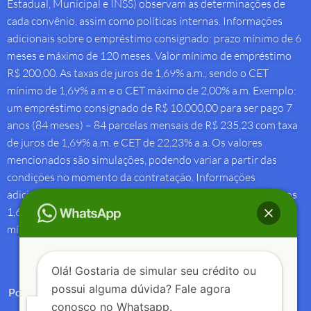
Estadual, Municipal e INSS) observam as determinações de
cada convênio, assim como políticas internas. Informações
adicionais sobre o empréstimo consignado: prazo mínimo de 6
meses e máximo de 120 meses. Valor mínimo de empréstimo
R$ 200,00. As taxas de juros de 1,69% a.m., sendo o CET
mínimo de 1,69% a.m e o CET máximo de 2,00% a.m. Exemplo:
um empréstimo consignado de R$ 10.000,00 para ser pago 7
anos (84 meses) – 84 parcelas mensais de R$ 235,23 com taxa
de juros de 1,69% a.m. e CET de 22,23% a.a. Os valores
mencionados são simulações, podendo variar a partir das
condições no momento da contratação. Informações
adicionais sobre antecipação saque-aniversário: Taxa de juros
1,69% a.m e Custo Efetivo Total máximo de 1,92% a.m. e
mínimo de 1,88% a.m.
Olá! Gostaria de simular seu crédito ou
possui alguma dúvida? Fale agora
Política de Privacidade
conosco no Whatsapp.