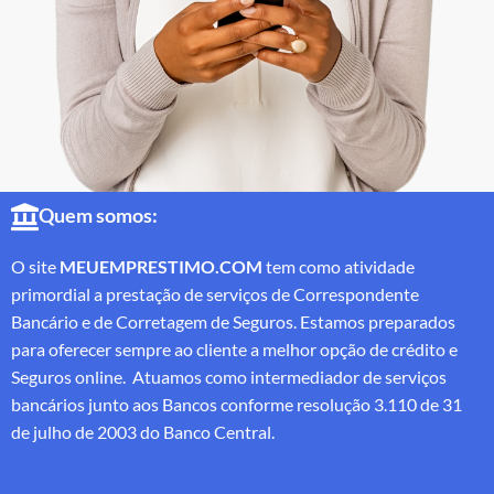
Quem somos:
O site
MEUEMPRESTIMO.COM
tem como atividade
primordial a prestação de serviços de Correspondente
Bancário e de Corretagem de Seguros. Estamos preparados
para oferecer sempre ao cliente a melhor opção de crédito e
Seguros online. Atuamos como intermediador de serviços
bancários junto aos Bancos conforme resolução 3.110 de 31
de julho de 2003 do Banco Central.