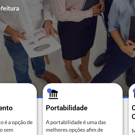
feitura
ento
Portabilidade
C
o é a opção de
A portabilidade é uma das
to sem
melhores opções afim de
M