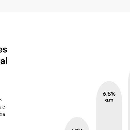
es
al
es
s e
axa