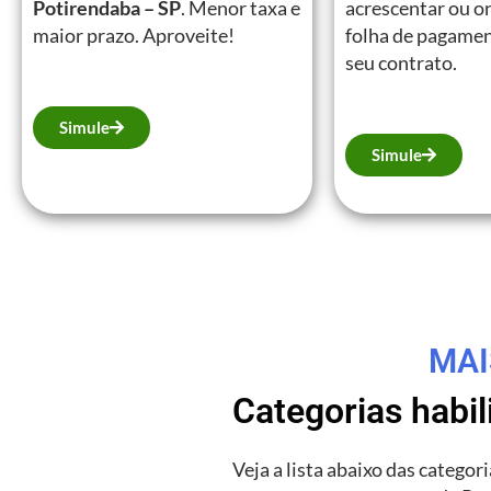
Potirendaba – SP
. Menor taxa e
acrescentar ou on
maior prazo. Aproveite!
folha de pagamen
seu contrato.
Simule
Simule
MAI
Categorias habi
Veja a lista abaixo das catego