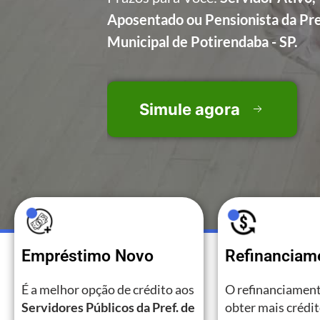
Aposentado ou Pensionista da Pre
Municipal de Potirendaba - SP.
Simule agora
Empréstimo Novo
Refinanciam
É a melhor opção de crédito aos
O refinanciament
Servidores Públicos da Pref. de
obter mais crédi