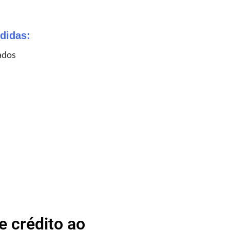
didas:
ados
 crédito ao