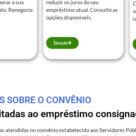
erar a sua
reduzir os juros do seu
C
to. Renegocie
empréstimo atual. Consulte as
s
opções disponíveis.
c
Simule
S SOBRE O CONVÊNIO
litadas ao empréstimo consign
rias atendidas no convênio estabelecido aos Servidores Púb