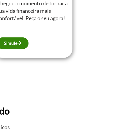
hegou o momento de tornar a
ua vida financeira mais
onfortável. Peça o seu agora!
Simule
ado
licos