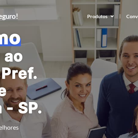
Seguro!
Produtos
Conv
mo
 ao
Pref.
e
 - SP.
elhores