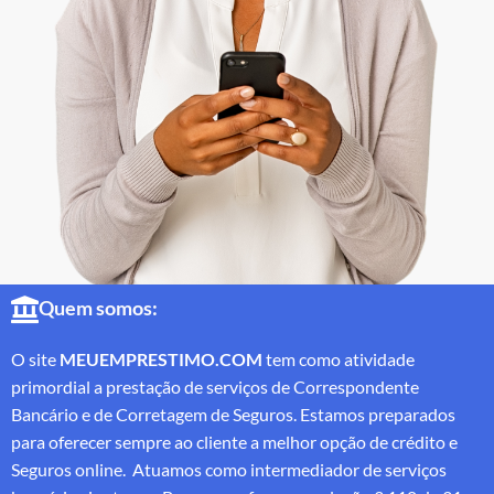
Quem somos:
O site
MEUEMPRESTIMO.COM
tem como atividade
primordial a prestação de serviços de Correspondente
Bancário e de Corretagem de Seguros. Estamos preparados
para oferecer sempre ao cliente a melhor opção de crédito e
Seguros online. Atuamos como intermediador de serviços