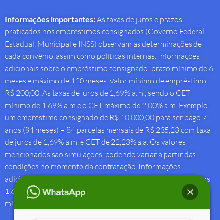
Informações importantes:
As taxas de juros e prazos
praticados nos empréstimos consignados (Governo Federal,
Estadual, Municipal e INSS) observam as determinações de
cada convênio, assim como políticas internas. Informações
adicionais sobre o empréstimo consignado: prazo mínimo de 6
meses e máximo de 120 meses. Valor mínimo de empréstimo
R$ 200,00. As taxas de juros de 1,69% a.m., sendo o CET
mínimo de 1,69% a.m e o CET máximo de 2,00% a.m. Exemplo:
um empréstimo consignado de R$ 10.000,00 para ser pago 7
anos (84 meses) – 84 parcelas mensais de R$ 235,23 com taxa
de juros de 1,69% a.m. e CET de 22,23% a.a. Os valores
mencionados são simulações, podendo variar a partir das
condições no momento da contratação. Informações
adicionais sobre antecipação saque-aniversário: Taxa de juros
1,69% a.m e Custo Efetivo Total máximo de 1,92% a.m. e
mínimo de 1,88% a.m.